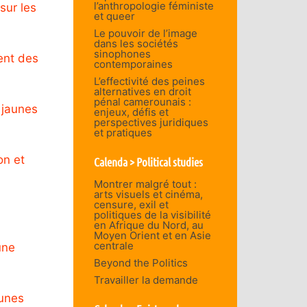
l’anthropologie féministe
sur les
et queer
Le pouvoir de l’image
dans les sociétés
sinophones
ent des
contemporaines
L’effectivité des peines
alternatives en droit
pénal camerounais :
s jaunes
enjeux, défis et
perspectives juridiques
et pratiques
on et
Calenda > Political studies
Montrer malgré tout :
arts visuels et cinéma,
censure, exil et
politiques de la visibilité
en Afrique du Nord, au
Moyen Orient et en Asie
centrale
une
Beyond the Politics
Travailler la demande
aunes