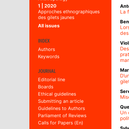
1 | 2020
Ant
Approches ethnographiques
La 
des gilets jaunes
Ben
All issues
Lor
des
INDEX
Vio
Des
Authors
pra
Keywords
mar
Ma
JOURNAL
D’u
Editorial line
gil
Boards
Ser
Ethical guidelines
Mis
Submitting an article
Que
Guidelines to Authors
Un 
Parliament of Reviews
pol
Calls for Papers (En)
Syl