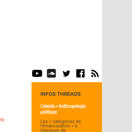
INFOS THREADS
Calenda > Anthropologie
politique
es
Les « catégories de
l’émancipation » à
l’épreuve de