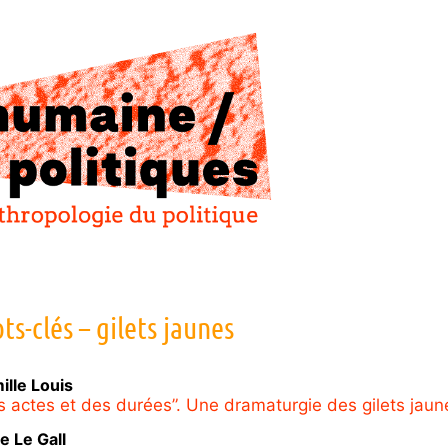
ts-clés – gilets jaunes
ille
Louis
s actes et des durées”. Une dramaturgie des gilets jaun
ce
Le Gall