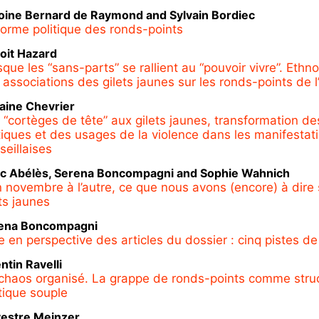
oine
Bernard de Raymond
and
Sylvain
Bordiec
forme politique des ronds-points
oit
Hazard
sque les “sans-parts” se rallient au “pouvoir vivre”. Ethn
 associations des gilets jaunes sur les ronds-points de l
laine
Chevrier
 “cortèges de tête” aux gilets jaunes, transformation de
tiques et des usages de la violence dans les manifestat
seillaises
rc
Abélès
,
Serena
Boncompagni
and
Sophie
Wahnich
n novembre à l’autre, ce que nous avons (encore) à dire 
ets jaunes
ena
Boncompagni
e en perspective des articles du dossier : cinq pistes de
ntin
Ravelli
chaos organisé. La grappe de ronds-points comme stru
itique souple
vestre
Meinzer