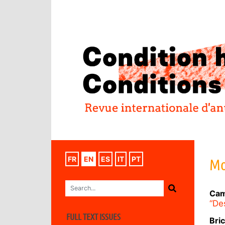
FR
EN
ES
IT
PT
Mo
Cam
“De
FULL TEXT ISSUES
Bri