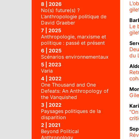
L’o
8 | 2026
gil
No(s) future(s) ?
L’anthropologie politique de
Bar
David Graeber
Le 
7 | 2025
gil
Anthropologie, marxisme et
politique : passé et présent
Ser
Deu
6 | 2025
du 
Scénarios environnementaux
5 | 2023
Ald
Varia
Ret
4 | 2022
coh
One Thousand and One
Mo
Defeats: An Anthropology of
Gil
the Vanquished
3 | 2022
Kar
Paysages politiques de la
“On
disparition
cri
2 | 2021
Sop
Beyond Political
Rév
Anthropology