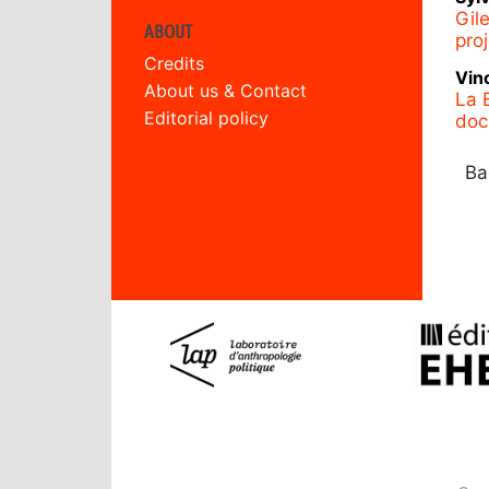
Gile
ABOUT
proj
Credits
Vin
About us & Contact
La 
Editorial policy
doc
Ba