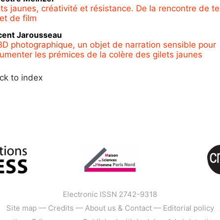
ts jaunes, créativité et résistance. De la rencontre de te
et de film
cent
Jarousseau
BD photographique, un objet de narration sensible pour
umenter les prémices de la colère des gilets jaunes
ck to index
Electronic ISSN 2742-9318
Site map
—
Credits
—
About us & Contact
—
Editorial policy