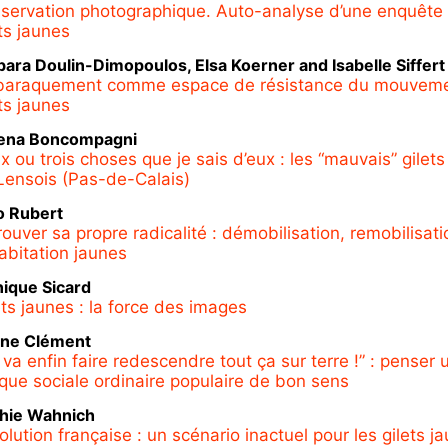
bservation photographique. Auto-analyse d’une enquête 
ets jaunes
bara
Doulin-Dimopoulos
,
Elsa
Koerner
and
Isabelle
Siffert
baraquement comme espace de résistance du mouvem
ets jaunes
ena
Boncompagni
x ou trois choses que je sais d’eux : les “mauvais” gilet
Lensois (Pas-de-Calais)
o
Rubert
rouver sa propre radicalité : démobilisation, remobilisati
abitation jaunes
nique
Sicard
ets jaunes : la force des images
ine
Clément
 va enfin faire redescendre tout ça sur terre !” : penser 
tique sociale ordinaire populaire de bon sens
hie
Wahnich
olution française : un scénario inactuel pour les gilets j