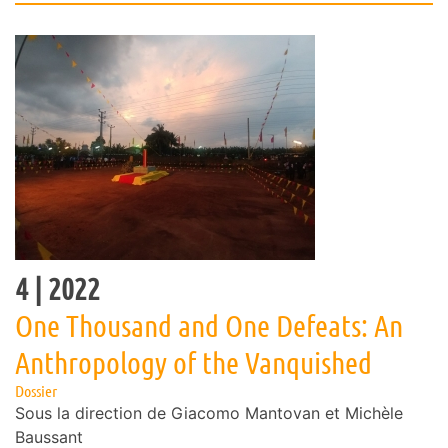
4
| 2022
One Thousand and One Defeats: An
Anthropology of the Vanquished
Dossier
Sous la direction de
Giacomo
Mantovan
et
Michèle
Baussant