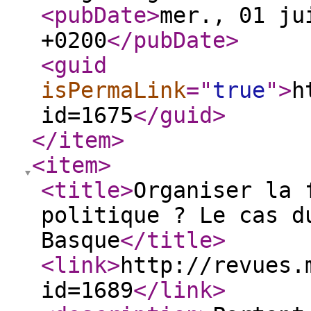
<pubDate
>
mer., 01 ju
+0200
</pubDate
>
<guid
isPermaLink
="
true
"
>
h
id=1675
</guid
>
</item
>
<item
>
<title
>
Organiser la 
politique ? Le cas d
Basque
</title
>
<link
>
http://revues.
id=1689
</link
>