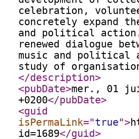
celebration, volunte
concretely expand th
and political action
renewed dialogue bet
music and political 
study of organisatio
</description
>
<pubDate
>
mer., 01 ju
+0200
</pubDate
>
<guid
isPermaLink
="
true
"
>
h
id=1689
</guid
>