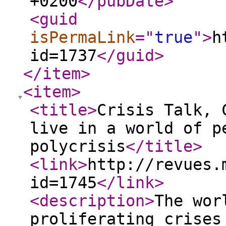
+0200
</pubDate
>
<guid
isPermaLink
="
true
"
>
h
id=1737
</guid
>
</item
>
<item
>
<title
>
Crisis Talk, 
live in a world of p
polycrisis
</title
>
<link
>
http://revues.
id=1745
</link
>
<description
>
The wor
proliferating crises