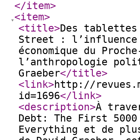
</item
>
<item
>
<title
>
Des tablettes
Street : l’influence
économique du Proche
l’anthropologie poli
Graeber
</title
>
<link
>
http://revues.
id=1696
</link
>
<description
>
À trave
Debt: The First 5000
Everything et de plu