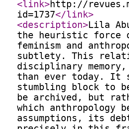
<link
>
http://revues.
id=1737
</link
>
<description
>
Lila Ab
the heuristic force 
feminism and anthrop
subtlety. This relat
disciplinary memory,
than ever today. It 
stumbling block to b
be archived, but rat
which anthropology b
assumptions, its deb
precisely in this fr