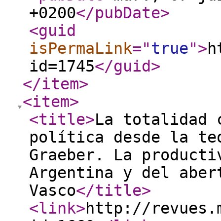
+0200
</pubDate
>
<guid
isPermaLink
="
true
"
>
h
id=1745
</guid
>
</item
>
<item
>
<title
>
La totalidad 
política desde la te
Graeber. La producti
Argentina y del aber
Vasco
</title
>
<link
>
http://revues.