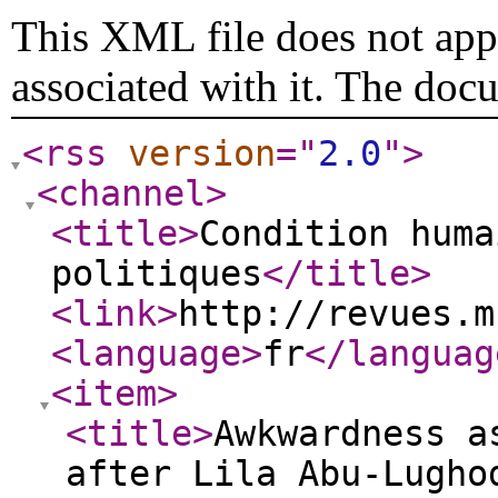
This XML file does not appe
associated with it. The doc
<rss
version
="
2.0
"
>
<channel
>
<title
>
Condition huma
politiques
</title
>
<link
>
http://revues.m
<language
>
fr
</languag
<item
>
<title
>
Awkwardness a
after Lila Abu-Lugho