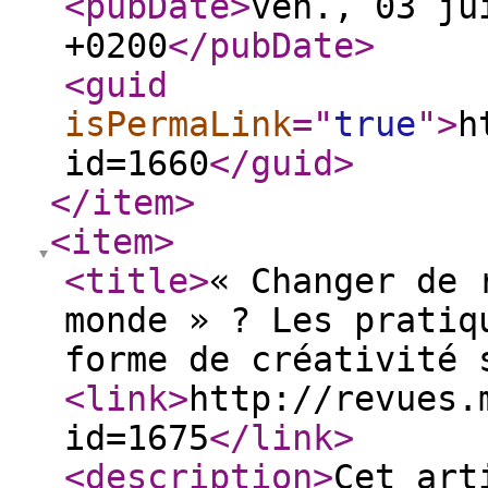
<pubDate
>
ven., 03 ju
+0200
</pubDate
>
<guid
isPermaLink
="
true
"
>
h
id=1660
</guid
>
</item
>
<item
>
<title
>
« Changer de 
monde » ? Les pratiq
forme de créativité 
<link
>
http://revues.
id=1675
</link
>
<description
>
Cet art