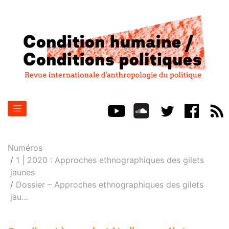
Numéros
1 | 2020 : Approches ethnographiques des gilets
jaunes
Dossier – Approches ethnographiques des gilets
jau
…