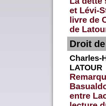
La dette
et Lévi-S
livre de
de Latou
Droit d
Charles-
LATOUR
Remarque
Basualdo
entre La
lecture d