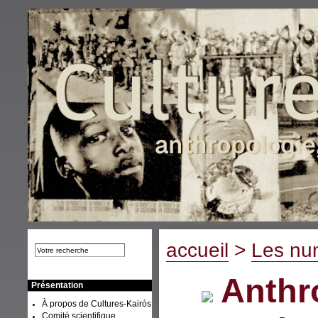
accueil
>
Les nu
Anthro
Présentation
À propos de Cultures-Kairós
Comité scientifique