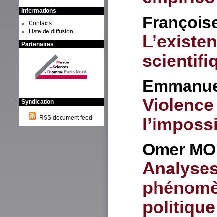
Informations
François
Contacts
Liste de diffusion
L’existe
Partenaires
scientifi
Emmanu
Violence 
Syndication
l’imposs
RSS document feed
Omer
MO
Analyses
phénomè
politique