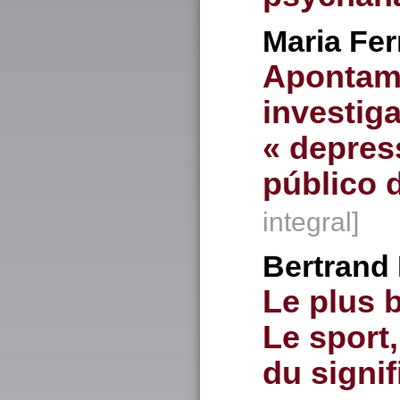
Maria Fe
Apontame
investig
« depress
público 
integral]
Bertrand
Le plus 
Le sport,
du signif