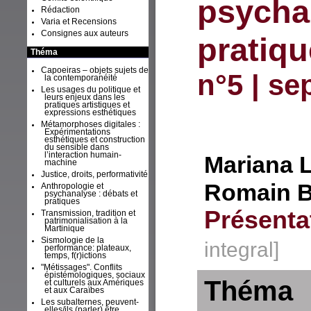
psychan
Rédaction
Varia et Recensions
Consignes aux auteurs
pratiq
Théma
Capoeiras – objets sujets de
n°5 | s
la contemporanéité
Les usages du politique et
leurs enjeux dans les
pratiques artistiques et
expressions esthétiques
Métamorphoses digitales :
Expérimentations
esthétiques et construction
du sensible dans
l’interaction humain-
Mariana
machine
Justice, droits, performativité
Romain
Anthropologie et
psychanalyse : débats et
pratiques
Présenta
Transmission, tradition et
patrimonialisation à la
Martinique
Sismologie de la
integral]
performance: plateaux,
temps, f(r)ictions
"Métissages". Conflits
épistémologiques, sociaux
Théma
et culturels aux Amériques
et aux Caraïbes
Les subalternes, peuvent-
elles/ils (parler) être