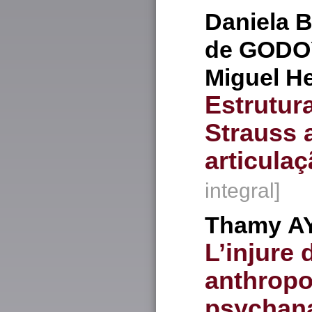
Daniela B
de
GODO
Miguel H
Estrutur
Strauss 
articula
integral]
Thamy
A
L’injure
anthropo
psychan