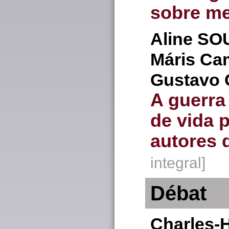
sobre m
Aline
SO
Máris C
Gustavo 
A guerra
de vida 
autores 
integral]
Débat
Charles-