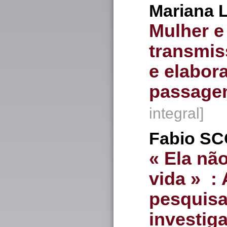
Mariana
Mulher e
transmis
e elabor
passage
integral]
Fabio
SC
« Ela nã
vida » :
pesquisa
investig