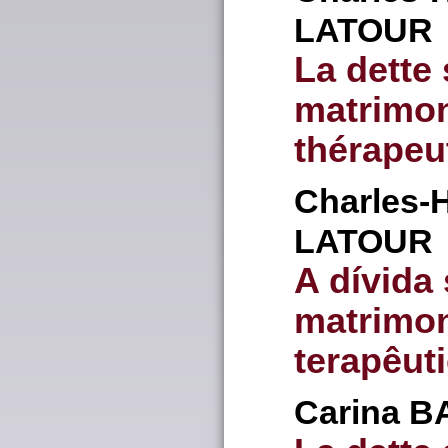
LATOUR
La dette
matrimon
thérapeu
Charles-
LATOUR
A dívida
matrimon
terapêut
Carina
B