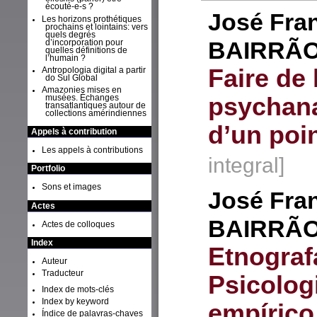
écouté-e-s ?
José Fra
Les horizons prothétiques
prochains et lointains: vers
quels degrés
BAIRRÃ
d’incorporation pour
quelles définitions de
l’humain ?
Faire de 
Antropologia digital a partir
do Sul Global
Amazonies mises en
psychan
musées. Échanges
transatlantiques autour de
collections amérindiennes
d’un poi
Appels à contribution
Les appels à contributions
integral]
Portfolio
Sons et images
José Fra
Actes
BAIRRÃ
Actes de colloques
Index
Etnograf
Auteur
Traducteur
Psicolog
Index de mots-clés
Index by keyword
empírico
Índice de palavras-chaves