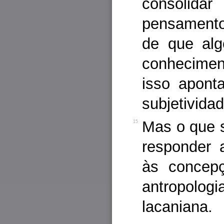
consolid
pensamento
de que al
conhecimen
isso apont
subjetividad
Mas o que s
15
responder 
às concepç
antropolog
lacaniana.