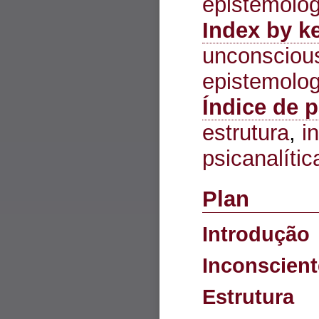
épistémolog
Index by k
unconsciou
epistemolo
Índice de 
estrutura
,
i
psicanalític
Plan
Introdução
Inconscient
Estrutura