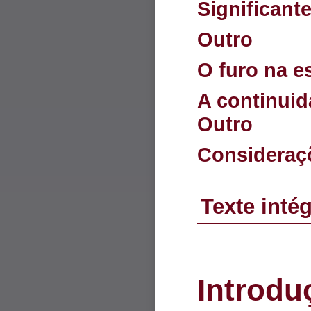
Significante
Outro
O furo na e
A continuida
Outro
Consideraçõ
Texte intég
I
ntrodu