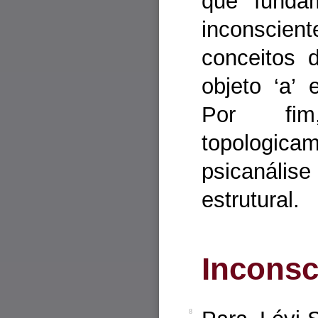
que funda
inconsciente
conceitos d
objeto ‘a’
Por fim
topologica
psicanális
estrutural.
Inconsc
8