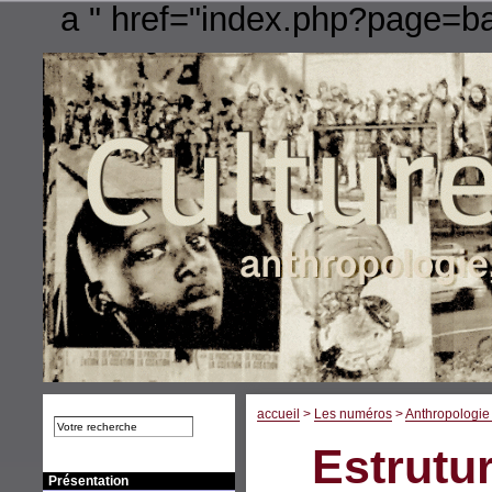
a " href="index.php?page=b
accueil
>
Les numéros
>
Anthropologie 
Estrutu
Présentation