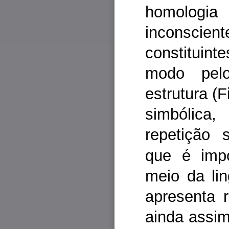
homolog
inconsc
constituin
modo pel
estrutura (F
simbólica,
repetição s
que é impo
meio da li
apresenta 
ainda assim