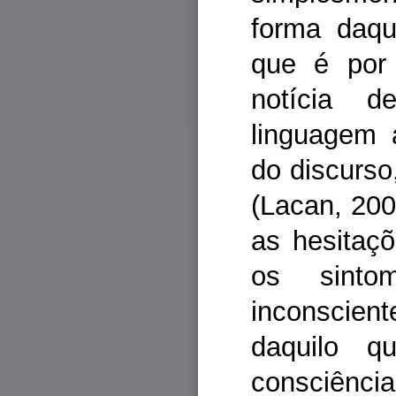
forma daqu
que é por
notícia d
linguagem 
do discurso
(Lacan, 200
as hesitaç
os sinto
inconsciente
daquilo q
consciênci