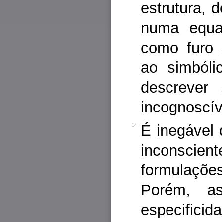
estrutura,
numa equa
como furo a
ao simbóli
descrever
incognoscív
É inegável
14
inconscien
formulaçõe
Porém, as
especific