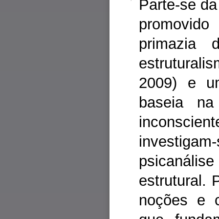
Parte-se da
promovido
primazia 
estruturalis
2009) e u
baseia na
inconsci
investigam-
psicanális
estrutural.
noções e c