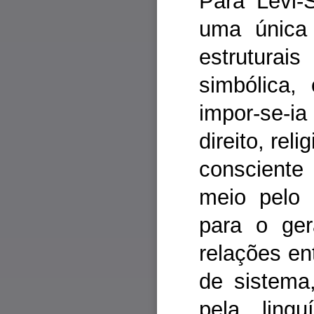
Para Lévi-
uma única 
estrutura
simbólica,
impor-se-ia
direito, rel
consciente
meio pelo 
para o gera
relações en
de sistema
pela lingu