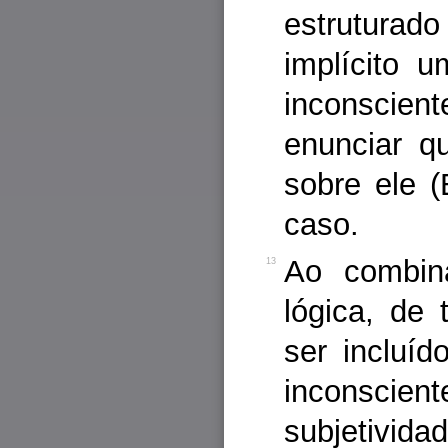
estruturado
implícito u
inconscien
enunciar q
sobre ele (
caso.
Ao combina
13
lógica, de
ser incluíd
inconsc
subjetiv