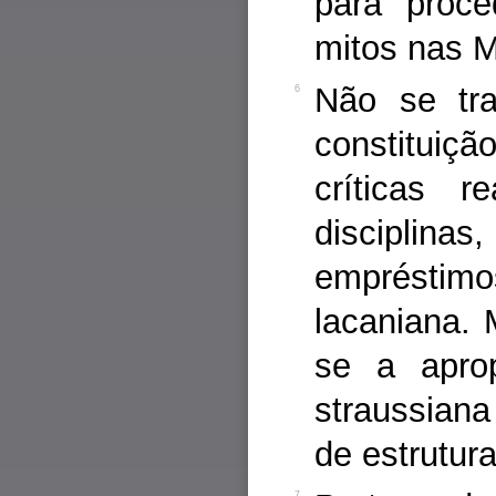
para proce
mitos nas M
Não se tra
6
constituiçã
críticas r
disciplina
empréstim
lacaniana. 
se a aprop
straussian
de estrutur
7