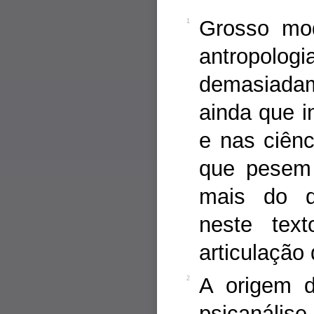
Grosso mod
1
antropolo
demasiadam
ainda que in
e nas ciênc
que pesem a
mais do qu
neste text
articulação
A origem d
2
psicanális