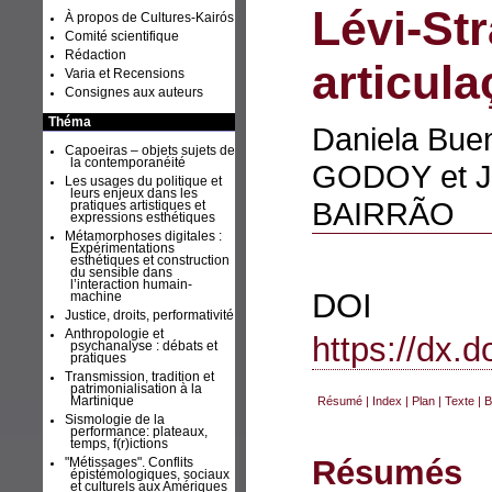
Lévi-St
À propos de Cultures-Kairós
Comité scientifique
Rédaction
articul
Varia et Recensions
Consignes aux auteurs
Théma
Daniela Buen
Capoeiras – objets sujets de
la contemporanéité
GODOY
et 
Les usages du politique et
leurs enjeux dans les
BAIRRÃO
pratiques artistiques et
expressions esthétiques
Métamorphoses digitales :
Expérimentations
esthétiques et construction
du sensible dans
l’interaction humain-
D
machine
Justice, droits, performativité
Anthropologie et
https://dx.
psychanalyse : débats et
pratiques
Transmission, tradition et
patrimonialisation à la
Résumé
|
Index
|
Plan
|
Texte
|
B
Martinique
Sismologie de la
performance: plateaux,
temps, f(r)ictions
Résumés
"Métissages". Conflits
épistémologiques, sociaux
et culturels aux Amériques