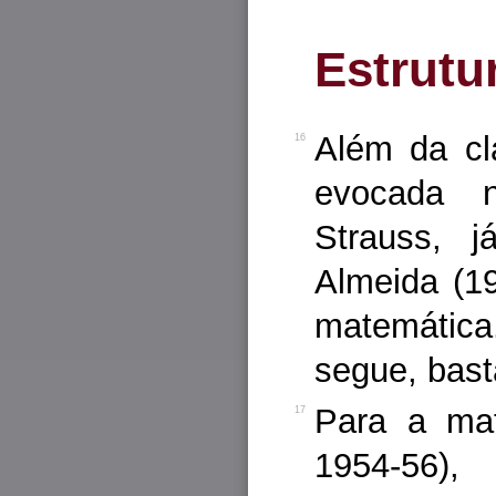
Estrutu
Além da clá
16
evocada n
Strauss, j
Almeida (19
matemática
segue, bast
Para a mat
17
1954-56)