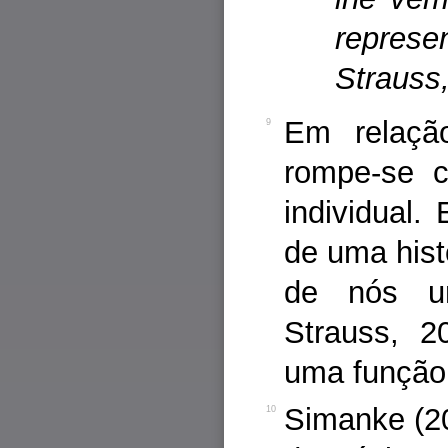
repres
Strauss,
Em relação
9
rompe-se c
individual. 
de uma hist
de nós um 
Strauss, 2
uma função
Simanke (20
10