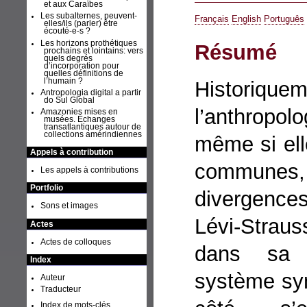
et aux Caraïbes
Les subalternes, peuvent-
Français
English
Português
elles/ils (parler) être
écouté-e-s ?
Les horizons prothétiques
Résumé
prochains et lointains: vers
quels degrés
d’incorporation pour
quelles définitions de
l’humain ?
Historiqu
Antropologia digital a partir
do Sul Global
l’anthropol
Amazonies mises en
musées. Échanges
transatlantiques autour de
collections amérindiennes
même si el
Appels à contribution
communes
Les appels à contributions
Portfolio
divergence
Sons et images
Lévi-Strauss
Actes
Actes de colloques
dans sa f
Index
système sy
Auteur
Traducteur
Index de mots-clés