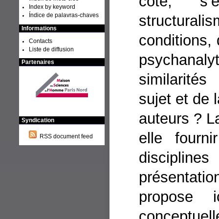
côté, s’
Index by keyword
structurali
Índice de palavras-chaves
Informations
conditions, 
Contacts
Liste de diffusion
psychanal
Partenaires
similarité
sujet et de 
auteurs ? La
Syndication
elle fourn
RSS document feed
discipli
présentation
propose 
conceptu