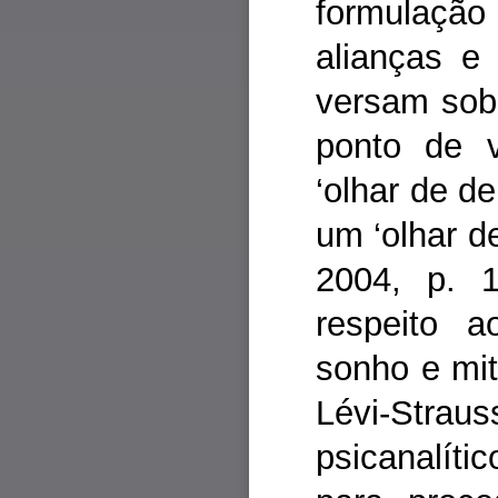
formulação 
alianças e
versam sob
ponto de v
‘olhar de de
um ‘olhar de
2004, p. 1
respeito a
sonho e mi
Lévi-Straus
psicanalíti