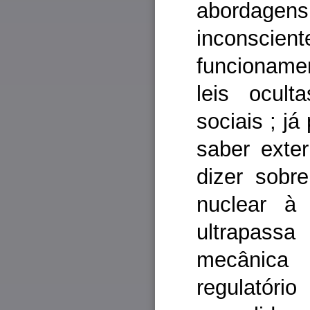
abordage
inconsci
funcioname
leis ocul
sociais ; j
saber exte
dizer sobr
nuclear à 
ultrapas
mecânic
regulatóri