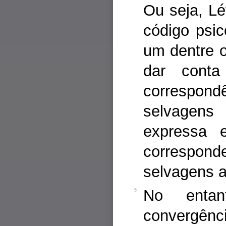
Ou seja, Lé
código psi
um dentre 
dar cont
correspondê
selvagens
expressa 
correspo
selvagens a
No entan
5
convergênc