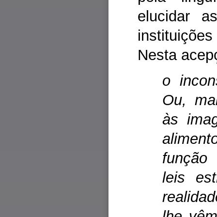
elucidar a
instituiçõ
Nesta acep
o incon
Ou, mai
às ima
aliment
função 
leis es
realida
lhe vêm