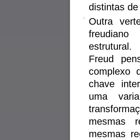
distintas d
Outra vert
4
freudian
estrutural
Freud pen
complexo d
chave inte
uma varia
transforma
mesmas re
mesmas reg