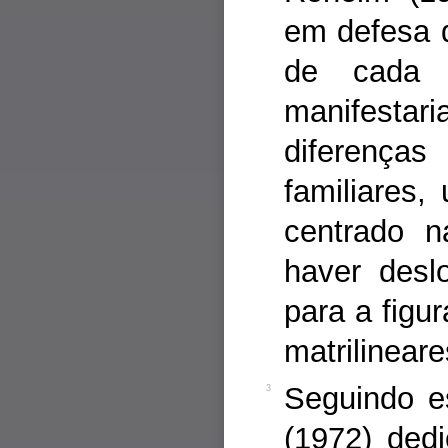
em defesa d
de cada 
manifestar
diferenç
familiares,
centrado n
haver desl
para a figur
matrilineare
Seguindo e
3
(1972) dedi