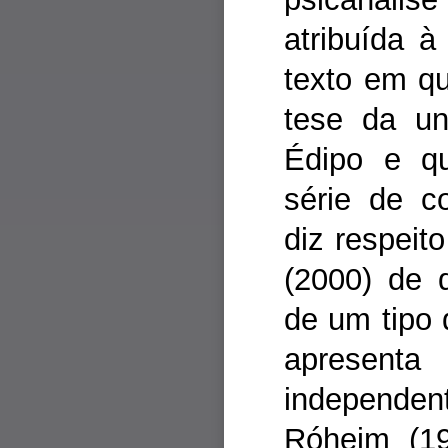
atribuída 
texto em q
tese da un
Édipo e q
série de co
diz respeit
(2000) de q
de um tipo
apresent
independen
Róheim (19