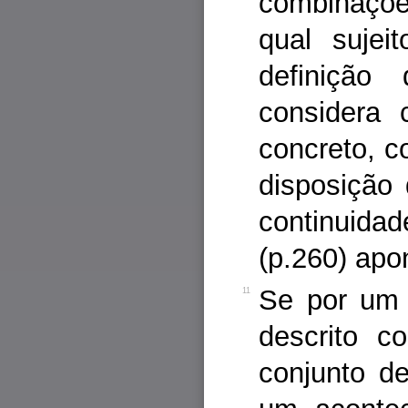
combinaçõe
qual sujei
definiçã
considera 
concreto, co
disposição 
continuidad
(p.260) apo
Se por um 
11
descrito 
conjunto d