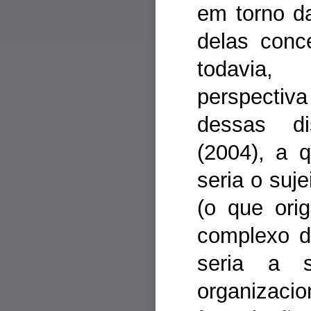
em torno d
delas conc
todavia,
perspecti
dessas di
(2004), a q
seria o suje
(o que ori
complexo d
seria a s
organizaci