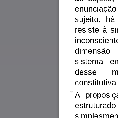
enunciação
sujeito, h
resiste à s
inconscien
dimensão 
sistema en
desse m
constitutiva
A proposiç
12
estruturad
simplesmen