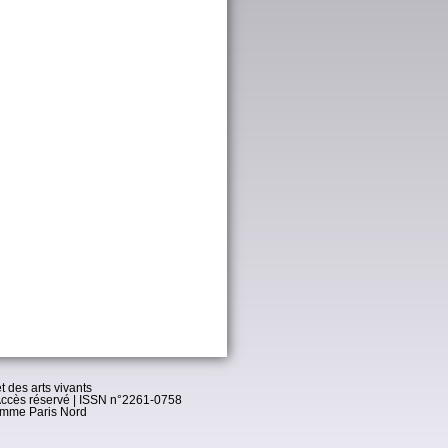
t des arts vivants
ccès réservé
| ISSN n°2261-0758
omme Paris Nord