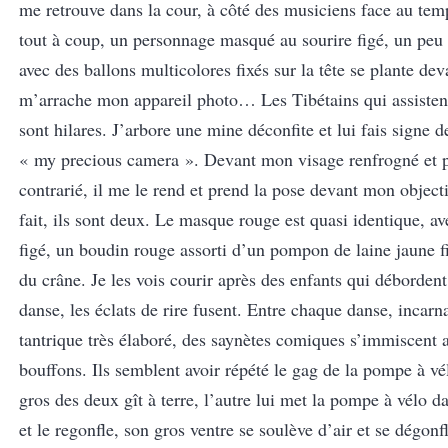
me retrouve dans la cour, à côté des musiciens face au tem
tout à coup, un personnage masqué au sourire figé, un peu 
avec des ballons multicolores fixés sur la tête se plante dev
m’arrache mon appareil photo… Les Tibétains qui assistent
sont hilares. J’arbore une mine déconfite et lui fais signe 
« my precious camera
». Devant mon visage renfrogné et 
contrarié, il me le rend et prend la pose devant mon objecti
fait, ils sont deux. Le masque rouge est quasi identique, av
figé, un boudin rouge assorti d’un pompon de laine jaune 
du crâne. Je les vois courir après des enfants qui débordent 
danse, les éclats de rire fusent. Entre chaque danse, incarna
tantrique très élaboré, des saynètes comiques s’immiscent 
bouffons. Ils semblent avoir répété le gag de la pompe à vél
gros des deux gît à terre, l’autre lui met la pompe à vélo d
et le regonfle, son gros ventre se soulève d’air et se dégonfl