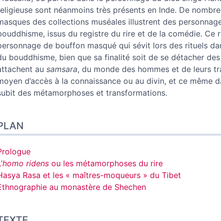
religieuse sont néanmoins très présents en Inde. De nombreu
masques des collections muséales illustrent des personnage
bouddhisme, issus du registre du rire et de la comédie. Ce r
personnage de bouffon masqué qui sévit lors des rituels da
du bouddhisme, bien que sa finalité soit de se détacher des
attachent au
samsara
, du monde des hommes et de leurs tra
moyen d’accès à la connaissance ou au divin, et ce même da
subit des métamorphoses et transformations.
PLAN
Prologue
’
homo ridens
ou les métamorphoses du rire
Hasya Rasa et les « maîtres-moqueurs » du Tibet
Ethnographie au monastère de Shechen
TEXTE