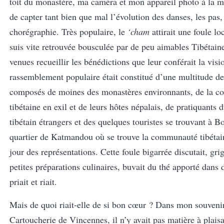
toit du monastère, ma caméra et mon appareil photo à la ma
de capter tant bien que mal l’évolution des danses, les pas,
chorégraphie. Très populaire, le
‘cham
attirait une foule lo
suis vite retrouvée bousculée par de peu aimables Tibétain
venues recueillir les bénédictions que leur conférait la visi
rassemblement populaire était constitué d’une multitude de
composés de moines des monastères environnants, de la 
tibétaine en exil et de leurs hôtes népalais, de pratiquant
tibétain étrangers et des quelques touristes se trouvant à B
quartier de Katmandou où se trouve la communauté tibétain
jour des représentations. Cette foule bigarrée discutait, gri
petites préparations culinaires, buvait du thé apporté dans
priait et riait.
Mais de quoi riait-elle de si bon cœur ? Dans mon souvenir
Cartoucherie de Vincennes, il n’y avait pas matière à plaisa