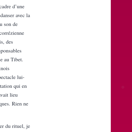
cadre d’une
 danser avec la
au son de
corrézienne
is, des
esponsables
se au Tibet.
nois
ectacle lui-
tation qui en
vait lieu
iques. Rien ne
r du rituel, je