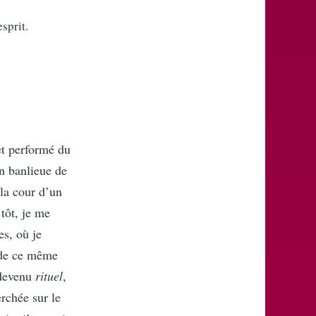
sprit.
 et performé du
n banlieue de
la cour d’un
tôt, je me
es, où je
 de ce même
devenu
rituel
,
erchée sur le