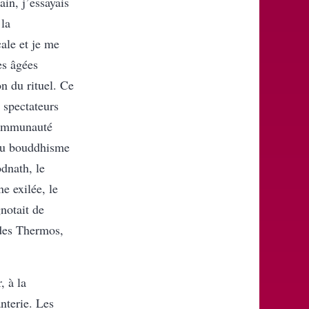
in, j’essayais
 la
cale et je me
es âgées
on du rituel. Ce
 spectateurs
communauté
s du bouddhisme
odnath, le
e exilée, le
gnotait de
 des Thermos,
, à la
nterie. Les