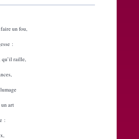
faire un fou,
gesse :
qu’il raille,
ances,
 plumage
 un art
e :
ix,