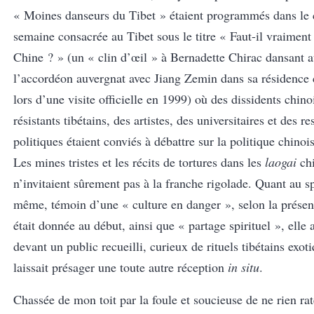
« Moines danseurs du Tibet » étaient programmés dans le 
semaine consacrée au Tibet sous le titre « Faut-il vraiment
Chine ? » (un « clin d’œil » à Bernadette Chirac dansant 
l’accordéon auvergnat avec Jiang Zemin dans sa résidence 
lors d’une visite officielle en 1999) où des dissidents chino
résistants tibétains, des artistes, des universitaires et des r
politiques étaient conviés à débattre sur la politique chinoi
Les mines tristes et les récits de tortures dans les
laogai
chi
n’invitaient sûrement pas à la franche rigolade. Quant au sp
même, témoin d’une « culture en danger », selon la présen
était donnée au début, ainsi que « partage spirituel », elle a
devant un public recueilli, curieux de rituels tibétains exot
laissait présager une toute autre réception
in situ
.
Chassée de mon toit par la foule et soucieuse de ne rien rate