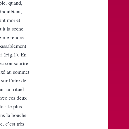
ple, quand,
inquiétant,
ant moi et
 à la scène
de me rendre
passablement
f (Fig.1). En
ec son sourire
fixé au sommet
sur l’aire de
nt un rituel
avec ces deux
o : le plus
ans la bouche
e, c’est très