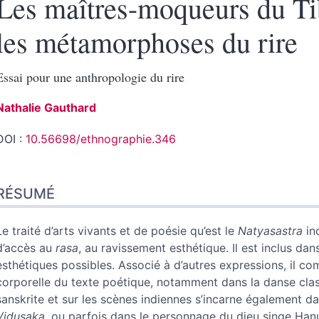
Les maîtres-moqueurs du Ti
les métamorphoses du rire
Essai pour une anthropologie du rire
Nathalie
Gauthard
DOI :
10.56698/ethnographie.346
Résumé
RÉSUMÉ
Plan
Texte
Bibliographie
Le traité d’arts vivants et de poésie qu’est le
Natyasastra
in
Notes
d’accès au
rasa
, au ravissement esthétique. Il est inclus da
Illustrations
esthétiques possibles. Associé à d’autres expressions, il 
Citer cet article
corporelle du texte poétique, notamment dans la danse classi
Auteur
sanskrite et sur les scènes indiennes s’incarne également 
Vidusaka
, ou parfois dans le personnage du dieu singe Hanu