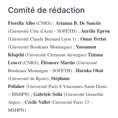
Comit
é
de r
é
daction
Fiorella Allio
Arianna B. De Sanctis
(CNRS) ;
Aurélie Epron
(Université Côte d'Azur - SOFETH) ;
Omar Fertat
(Université Claude Bernard Lyon 1) ;
Yassaman
(Université Bordeaux Montaigne) ;
Khajehi
Tiziana
(Université Clermont Auvergne)
Leucci
Éléonore Martin
(CNRS);
(Université
Haruka Okui
Bordeaux Montaigne - SOFETH) ;
Stéphane
(Université de Kyoto);
Poliakov
(Université Paris 8 Vincennes-Saint-Denis
Gabriele Sofia
– MSHPN) ;
(Université Grenoble
Cécile Vallet
Alpes) ;
(Université Paris 13 –
MSHPN)