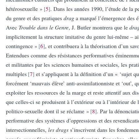
hétérosexuelle »
5
. Dans les années 1990, l’étude de la p
du genre et des pratiques
drag
a marqué l’émergence des 
Avec
Trouble dans le Genre
, J. Butler montrera que le
dra
implicitement la structure imitative du genre lui-même – ai
contingence »
6
, et contribuera à la théorisation d’un sav
Entendues comme des résistances performatives éminemme
et militantes par les sciences humaines et sociales, les pra
multiples
7
et
s’appliquent à la définition d’un « ‘sujet qu
forcément ‘mauvais élève’ anti-assimilationniste et ‘out’, q
exploiter les ressources de la marge et reste attentif aux di
que celles-ci se produisent à l’extérieur ou à l’intérieur d
politico-sexuelle dont il se réclame »
8
. Par la dénonciati
performative des systèmes d’oppressions et des revendicati
intersectionnelles,
les drags
s’inscrivent dans les fondemen