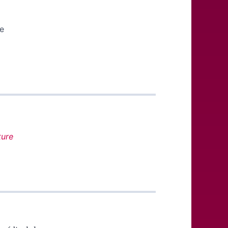
e
ture