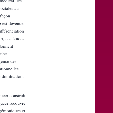
médical, les
sociales au
 façon
e est devenue
ifférenciation
0), ces études
 donnent
rche
rgence des
tionne les
de dominations
ueer construit
) Queer recouvre
́gémoniques et