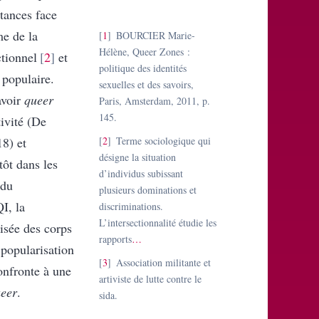
stances face
me de la
1
BOURCIER Marie-
Hélène, Queer Zones :
ctionnel
2
et
politique des identités
 populaire.
sexuelles et des savoirs,
avoir
queer
Paris, Amsterdam, 2011, p.
145.
ivité (De
18) et
2
Terme sociologique qui
désigne la situation
tôt dans les
d’individus subissant
 du
plusieurs dominations et
I, la
discriminations.
L’intersectionnalité étudie les
tisée des corps
rapports
…
popularisation
3
Association militante et
onfronte à une
artiviste de lutte contre le
eer
.
sida.