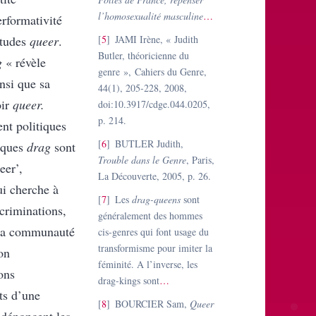
l’homosexualité masculine
…
erformativité
études
queer
.
5
JAMI Irène, « Judith
Butler, théoricienne du
g
« révèle
genre », Cahiers du Genre,
nsi que sa
44(1), 205-228, 2008,
oir
queer.
doi:10.3917/cdge.044.0205,
p. 214.
nt politiques
6
BUTLER Judith,
tiques
drag
sont
Trouble dans le Genre
, Paris,
eer’,
La Découverte, 2005, p. 26.
ui cherche à
7
Les
drag-queens
sont
scriminations,
généralement des hommes
e la communauté
cis-genres qui font usage du
transformisme pour imiter la
on
féminité. A l’inverse, les
ons
drag-kings sont
…
ts d’une
8
BOURCIER Sam,
Queer