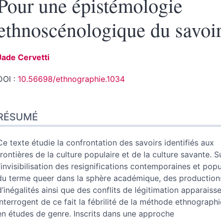
Pour une épistémologie
ethnoscénologique du savoi
Jade
Cervetti
DOI :
10.56698/ethnographie.1034
Résumé
RÉSUMÉ
Index
Plan
Texte
Ce texte étudie la confrontation des savoirs identifiés aux
Bibliographie
frontières de la culture populaire et de la culture savante. S
Notes
l’invisibilisation des resignifications contemporaines et popu
Illustrations
du terme queer dans la sphère académique, des production
Citer cet article
d’inégalités ainsi que des conflits de légitimation apparaisse
Auteur
interrogent de ce fait la fébrilité de la méthode ethnograph
en études de genre. Inscrits dans une approche