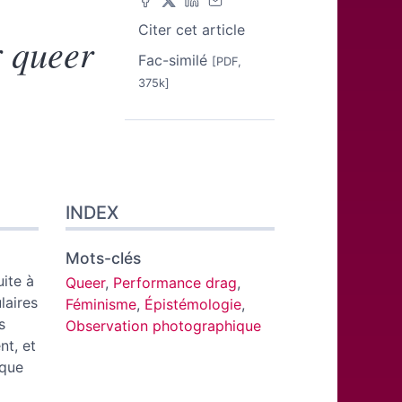
Citer cet article
queer
r
Fac-similé
[PDF,
375k]
INDEX
Mots-clés
uite à
Queer
,
Performance drag
,
laires
Féminisme
,
Épistémologie
,
s
Observation photographique
nt, et
ique