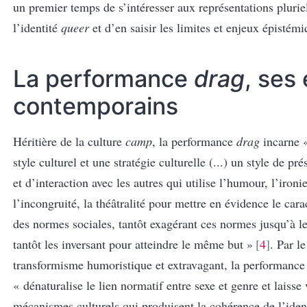
un premier temps de s’intéresser aux représentations plurie
l’identité
queer
et d’en saisir les limites et enjeux épistémi
La performance
drag
, ses
contemporains
Héritière de la culture
camp
, la performance
drag
incarne « 
style culturel et une stratégie culturelle (...) un style de pre
et d’interaction avec les autres qui utilise l’humour, l’ironie
l’incongruité, la théâtralité pour mettre en évidence le carac
des normes sociales, tantôt exagérant ces normes jusqu’à le
tantôt les inversant pour atteindre le même but »
4
. Par le
transformisme humoristique et extravagant, la performanc
« dénaturalise le lien normatif entre sexe et genre et laisse 
mécanismes culturels qui produisent la cohérence de l’iden