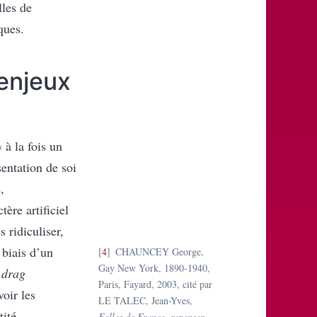
lles de
ques.
 enjeux
à la fois un
́sentation de soi
,
tère artificiel
s ridiculiser,
 biais d’un
4
CHAUNCEY George,
Gay New York, 1890-1940,
e
drag
Paris, Fayard, 2003, cité par
voir les
LE TALEC, Jean-Yves,
tité
Folles de France, repenser