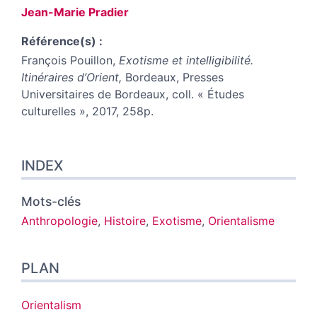
Jean-Marie
Pradier
Référence(s) :
François Pouillon,
Exotisme et intelligibilité.
Itinéraires d’Orient,
Bordeaux, Presses
Universitaires de Bordeaux, coll. « Études
culturelles », 2017, 258p.
Index
INDEX
Plan
Texte
Notes
Mots-clés
Citer cet article
Anthropologie
,
Histoire
,
Exotisme
,
Orientalisme
Auteur
PLAN
Orientalism