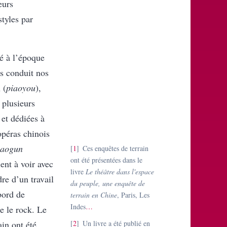
eurs
styles par
é à l’époque
s conduit nos
 (
piaoyou
),
e plusieurs
 et dédiées à
opéras chinois
yaogun
1
Ces enquêtes de terrain
ont été présentées dans le
ient à voir avec
livre
Le théâtre dans l'espace
re d’un travail
du peuple, une enquête de
bord de
terrain en Chine
, Paris, Les
Indes
…
ue le rock. Le
ain ont été
2
Un livre a été publié en