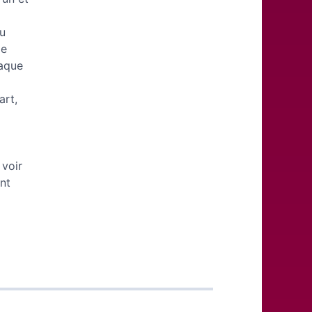
au
de
haque
art,
 voir
ont