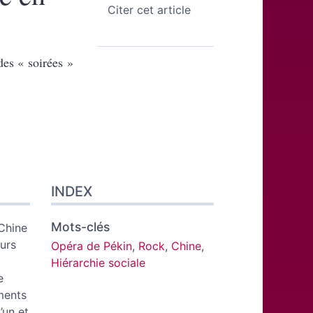
Citer cet article
es « soirées »
INDEX
Mots-clés
Chine
urs
Opéra de Pékin
,
Rock
,
Chine
,
Hiérarchie sociale
e
ments
’un et