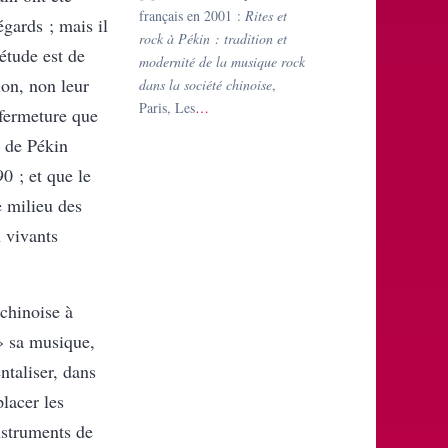
français en 2001 :
Rites et
gards ; mais il
rock à Pékin : tradition et
étude est de
modernité de la musique rock
on, non leur
dans la société chinoise
,
Paris, Les
…
 fermeture que
a de Pékin
0 ; et que le
e milieu des
 vivants
 chinoise à
 sa musique,
ntaliser, dans
lacer les
nstruments de