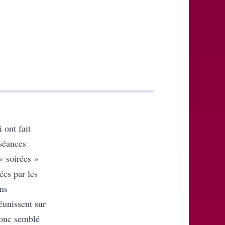
 ont fait
 séances
« soirées »
ées par les
ns
éunissent sur
donc semblé