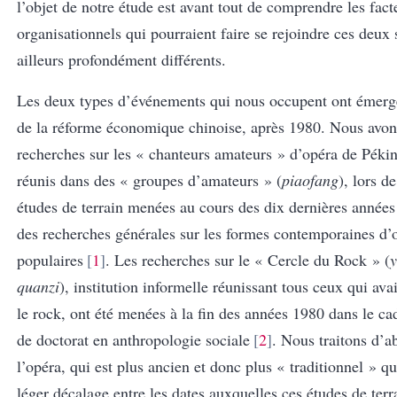
l’objet de notre étude est avant tout de comprendre les fact
organisationnels qui pourraient faire se rejoindre ces deux 
ailleurs profondément différents.
Les deux types d’événements qui nous occupent ont émerg
de la réforme économique chinoise, après 1980. Nous avon
recherches sur les « chanteurs amateurs » d’opéra de Pékin
réunis dans des « groupes d’amateurs » (
piaofang
), lors d
études de terrain menées au cours des dix dernières années
des recherches générales sur les formes contemporaines d’
populaires
1
. Les recherches sur le « Cercle du Rock » (
quanzi
), institution informelle réunissant tous ceux qui ava
le rock, ont été menées à la fin des années 1980 dans le cad
de doctorat en anthropologie sociale
2
. Nous traitons d’a
l’opéra, qui est plus ancien et donc plus « traditionnel » q
léger décalage entre les dates auxquelles ces études de terr