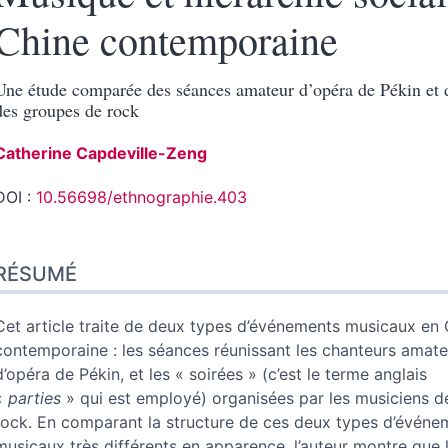
Chine contemporaine
Une étude comparée des séances amateur d’opéra de Pékin et d
des groupes de rock
Catherine
Capdeville-Zeng
DOI :
10.56698/ethnographie.403
Résumé
RÉSUMÉ
Index
Plan
Texte
Cet article traite de deux types d’événements musicaux en 
Notes
contemporaine : les séances réunissant les chanteurs amate
Illustrations
d’opéra de Pékin, et les « soirées » (c’est le terme anglais
Citer cet article
«
parties
» qui est employé) organisées par les musiciens d
Auteur
rock. En comparant la structure de ces deux types d’événe
musicaux très différents en apparence, l’auteur montre que l