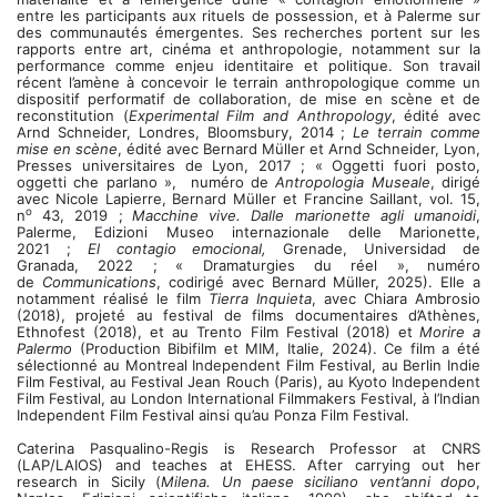
entre les participants aux rituels de possession, et à Palerme sur
des communautés émergentes. Ses recherches portent sur les
rapports entre art, cinéma et anthropologie, notamment sur la
performance comme enjeu identitaire et politique. Son travail
récent l’amène à concevoir le terrain anthropologique comme un
dispositif performatif de collaboration, de mise en scène et de
reconstitution (
Experimental Film and Anthropology
, édité avec
Arnd Schneider, Londres, Bloomsbury, 2014 ;
Le terrain comme
mise en scène
, édité avec Bernard Müller et Arnd Schneider, Lyon,
Presses universitaires de Lyon, 2017 ; « Oggetti fuori posto,
oggetti che parlano »,
numéro de
Antropologia Museale
, dirigé
avec
Nicole Lapierre, Bernard Müller et Francine Saillant,
vol. 15,
o
n
43, 2019 ;
Macchine vive. Dalle marionette agli umanoidi
,
Palerme, Edizioni Museo internazionale delle Marionette,
2021 ;
El contagio emocional,
Grenade, Universidad de
Granada, 2022 ;
« Dramaturgies du réel »,
numéro
de
Communications
, codirigé
avec Bernard Müller, 2025). Elle a
notamment réalisé le film
Tierra Inquieta
, avec Chiara Ambrosio
(2018), projeté au festival de films documentaires d’Athènes,
Ethnofest
(2018), et au Trento Film Festival (2018) et
Morire a
Palermo
(Production Bibifilm et MIM, Italie, 2024). Ce film a été
sélectionné au Montreal Independent Film Festival, au Berlin Indie
Film Festival, au Festival Jean Rouch (Paris), au Kyoto Independent
Film Festival, au London International Filmmakers Festival, à l’Indian
Independent Film Festival ainsi qu’au Ponza Film Festival.
Caterina Pasqualino-Regis is Research Professor at CNRS
(LAP/LAIOS) and teaches at EHESS. After carrying out her
research in Sicily (
Milena. Un paese siciliano vent’anni dopo
,