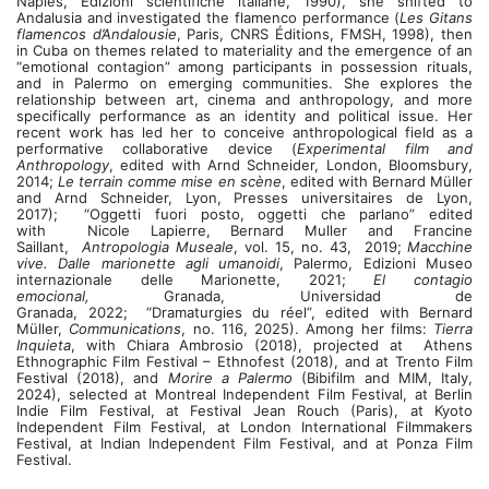
Naples, Edizioni scientifiche italiane, 1990), she shifted to
Andalusia and investigated the flamenco performance (
Les Gitans
flamencos d’Andalousie
,
Paris, CNRS Éditions, FMSH, 1998), then
in Cuba on themes related to materiality and the emergence of an
“emotional contagion” among participants in possession rituals,
and in Palermo on emerging communities. She explores the
relationship between art, cinema and anthropology, and more
specifically performance as an identity and political issue. Her
recent work has led her to conceive anthropological field as a
performative collaborative device (
Experimental film and
Anthropology
, edited with Arnd Schneider, London, Bloomsbury,
2014;
Le terrain comme mise en scène
, edited with Bernard Müller
and Arnd Schneider, Lyon, Presses universitaires de Lyon,
2017);
“Oggetti fuori posto, oggetti che parlano” edited
with
Nicole Lapierre, Bernard Muller and Francine
Saillant,
Antropologia Museale
,
vol. 15, no. 43, 2019;
Macchine
vive.
Dalle marionette agli umanoidi
, Palermo, Edizioni Museo
internazionale delle Marionette, 2021;
El contagio
emocional,
Granada, Universidad de
Granada, 2022;
“Dramaturgies du réel”, edited with Bernard
Müller,
Communications
, no. 116, 2025). Among her films:
Tierra
Inquieta
, with Chiara Ambrosio (2018), projected at Athens
Ethnographic Film Festival – Ethnofest
(2018), and at Trento Film
Festival (2018), and
Morire a Palermo
(Bibifilm and MIM, Italy,
2024), selected at Montreal Independent Film Festival, at Berlin
Indie Film Festival, at Festival Jean Rouch (Paris), at Kyoto
Independent Film Festival, at London International Filmmakers
Festival, at Indian Independent Film Festival, and at Ponza Film
Festival.