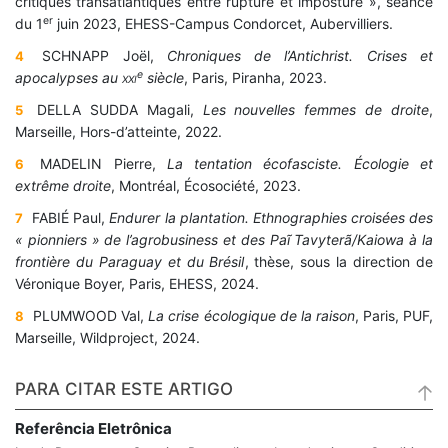
critiques transatlantiques entre rupture et imposture », séance
er
du 1
juin 2023, EHESS-Campus Condorcet, Aubervilliers.
SCHNAPP Joël,
Chroniques de l
’
Antichrist. Crises et
4
e
apocalypses au
xxi
siècle
, Paris, Piranha, 2023.
DELLA SUDDA Magali,
Les nouvelles femmes de droite
,
5
Marseille, Hors-d’atteinte, 2022.
MADELIN Pierre,
La tentation écofasciste. Écologie et
6
extrême droite
, Montréal, Écosociété, 2023.
FABIÉ Paul,
Endurer la plantation. Ethnographies croisées des
7
« pionniers » de l
’
agrobusiness et des Paĩ Tavyterã/Kaiowa à la
frontière du Paraguay et du Brésil
, thèse, sous la direction de
Véronique Boyer, Paris, EHESS, 2024.
PLUMWOOD Val,
La crise écologique de la raison
, Paris, PUF,
8
Marseille, Wildproject, 2024.
PARA CITAR ESTE ARTIGO
Referência Eletrônica