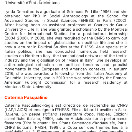
l’Université d’État du Montana.
Lynda Dematteo is a graduate of Sciences Po Lille (1996) and she
obtained her PhD in Social Anthropology at the School for
Advanced Studies in Social Sciences (EHESS) in Paris (2002).
After having been an assistant professor at Charles-de-Gaulle
University – Lille III, she was granted a scholarship by the Montreal
Centre for International Studies for a postdoctoral internship
(2004-2006). In 2008, she was recruited by the CNRS to carry out
studies on the impact of globalisation on political life and she is
now a lecturer in Political Studies at the EHESS. As a specialist in
Italian politics, she has conducted numerous field research
studies on Northern Italy, the transnational networks of the textile
industry and the globalisation of “Made in Italy”. She develops an
anthropological reflection on political tensions and populist
movements in the European and American contexts. In autumn
2016, she was awarded a fellowship from the Italian Academy at
Columbia University, and in 2019 she was selected by the Franco-
American Fulbright Commission for a research residency at
Montana State University.
Caterina
Pasqualino
Caterina Pasqualino-Regis est directrice de recherche au CNRS
(LAP/LAIOS) et enseigne à l’EHESS. Elle a d’abord travaillé en Sicile
(
Milena. Un paese siciliano sessant’anni dopo
, Naples, Edizioni
scientifiche italiane, 1990), puis en Andalousie sur la performance
flamenca (
Dire le chant : les Gitans flamencos d’Andalousie
, Paris,
CNRS Éditions, FMSH, 1998), à Cuba sur des thèmes liés à la
matérialité et à l’émergence d’une « contagion émotionnelle »