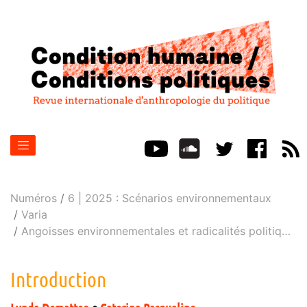
Numéros
6 | 2025 : Scénarios environnementaux
Varia
Angoisses environnementales et radicalités politiq
…
Introduction