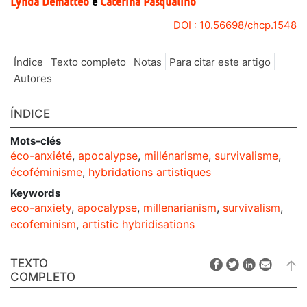
Lynda
Dematteo
e
Caterina
Pasqualino
DOI : 10.56698/chcp.1548
Índice
Texto completo
Notas
Para citar este artigo
Autores
ÍNDICE
Mots-clés
éco-anxiété
,
apocalypse
,
millénarisme
,
survivalisme
,
écoféminisme
,
hybridations artistiques
Keywords
eco-anxiety
,
apocalypse
,
millenarianism
,
survivalism
,
ecofeminism
,
artistic hybridisations
TEXTO
COMPLETO