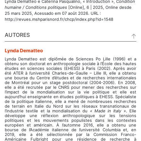
Lynda
Dematteo
e
Caterina
Pasqualino
, «
Introduction
»,
Condition
humaine / Conditions politiques
[Online], 6 | 2025, Online desde
25 mars 2025, Acessado em 07 août 2026. URL :
http://revues.mshparisnord.fr/chcp/index.php?id=1548
AUTORES
Lynda
Dematteo
Lynda Dematteo est diplômée de Sciences Po Lille (1996) et a
obtenu son doctorat en anthropologie sociale à l’École des hautes
études en sciences sociales (EHESS) à Paris (2002). Après avoir
été ATER à l’université Charles-de-Gaulle – Lille III, elle a obtenu
une bourse du Centre d’études et de recherches internationales
de Montréal pour un stage postdoctoral (2004-2006). En 2008,
elle a été recrutée par le CNRS pour mener des recherches sur
l’impact de la mondialisation sur la vie politique et elle est
aujourd’hui enseignante en études politiques à EHESS. Spécialiste
de la politique italienne, elle a mené de nombreuses recherches
de terrain en Italie du Nord sur les réseaux transnationaux de
l’industrie textile et la mondialisation du
« Made in Italy »
. Elle
développe une réflexion anthropologique sur les tensions
politiques et les mouvements populistes dans les contextes
européen et américain. À l’automne 2016, elle a obtenu une
bourse de l’Académie italienne de l’université Columbia et, en
2019, elle a été sélectionnée par la Commission Franco-
Américaine Fulbright pour une résidence de recherche à