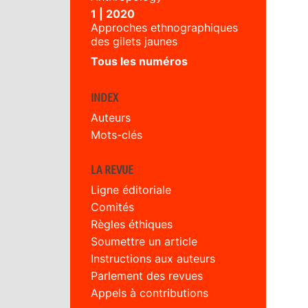
1 | 2020
Approches ethnographiques
des gilets jaunes
Tous les numéros
INDEX
Auteurs
Mots-clés
LA REVUE
Ligne éditoriale
Comités
Règles éthiques
Soumettre un article
Instructions aux auteurs
Parlement des revues
Appels à contributions