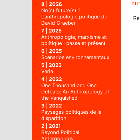
Int
8 | 2026
No(s) future(s) ?
L’anthropologie politique de
Re
David Graeber
7 | 2025
Anthropologie, marxisme et
politique : passé et présent
6 | 2025
Scénarios environnementaux
5 | 2023
Varia
4 | 2022
One Thousand and One
Defeats: An Anthropology of
the Vanquished
3 | 2022
Paysages politiques de la
disparition
2 | 2021
Beyond Political
Anthropology