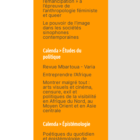
l’émancipation » à
l’épreuve de
l’anthropologie féministe
et queer
Le pouvoir de l’image
dans les sociétés
sinophones
contemporaines
Calenda > Études du
politique
Revue Mbartoua - Varia
Entreprendre l’Afrique
Montrer malgré tout :
arts visuels et cinéma,
censure, exil et
politiques de la visibilité
en Afrique du Nord, au
Moyen Orient et en Asie
centrale
Calenda > Épistémologie
Poétiques du quotidien
et épistémologie de