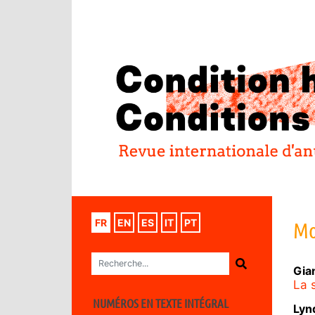
FR
EN
ES
IT
PT
Mo
Gia
La 
NUMÉROS EN TEXTE INTÉGRAL
Lyn