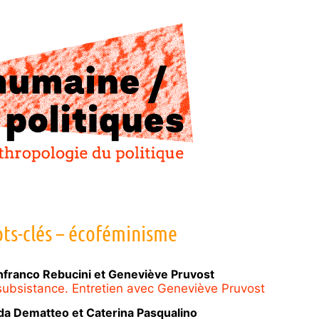
ts-clés – écoféminisme
nfranco
Rebucini
et
Geneviève
Pruvost
subsistance. Entretien avec Geneviève Pruvost
da
Dematteo
et
Caterina
Pasqualino