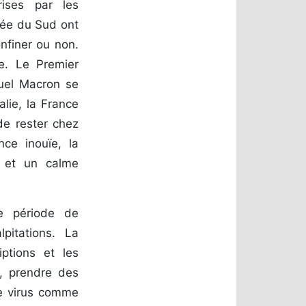
ises par les
rée du Sud ont
onfiner ou non.
re. Le Premier
uel Macron se
alie, la France
de rester chez
nce inouïe, la
e et un calme
e période de
pitations. La
iptions et les
l, prendre des
ce virus comme