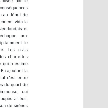
tilisée par le
s conséquences
on au début de
ennemi vida la
Néerlandais et
 échapper aux
cipitamment le
e. Les civils
des charrettes
e qu’on estime
 En ajoutant la
tal c’est entre
rès du quart de
 immense, qui
oupes alliées,
 son de sirènes