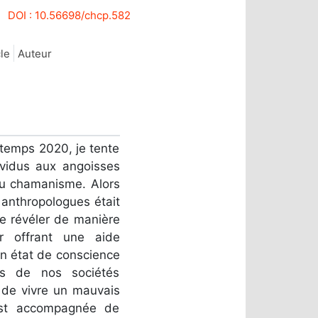
DOI : 10.56698/chcp.582
cle
Auteur
ntemps 2020, je tente
ividus aux angoisses
du chamanisme. Alors
 anthropologues était
 se révéler de manière
r offrant une aide
un état de conscience
uës de nos sociétés
 de vivre un mauvais
’est accompagnée de