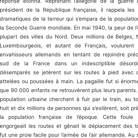
réponse étonna. Reprenant l’allégorie de la guerre u
président de la République française, il rappela le
dramatiques de la terreur qui s’empara de la populati
la Seconde Guerre mondiale. En mai 1940, la peur de l’
plupart des villes du Nord. Deux millions de Belges, 
Luxembourgeois, et autant de Français, voulurent
envahisseurs allemands en tentant de rejoindre pré
sud de la France dans un indescriptible désordr
désemparés se jetèrent sur les routes à pied avec 
attelées ou poussées à main. La pagaille fut si énorm
que 90 000 enfants ne retrouvèrent plus leurs parents.
population urbaine cherchant à fuir par le train, au to
huit et dix millions de personnes qui s’exilèrent, soit p
la population française de l’époque. Cette foule
engorgeait les routes et gênait le déplacement des tr
fut une proie facile pour l’armée de l’air allemande. Au