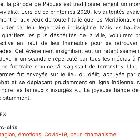
ile, la période de Pâques est traditionnellement un mo
vivialité. Lors de ce printemps 2020, les autorités ava
montrer aux yeux de toute l’Italie que les Méridionaux n
order par leur légendaire indiscipline. Mais les habit
 quartiers les plus déshérités de la ville, voulurent pr
lective en haut de leur immeuble pour se retrouver
llades. Cet évènement insignifiant eut un retentisseme
devenir un scandale répercuté par tous les médias à l’
upe fut traité comme s’il s’agissait de terroristes. Une
armes fut envoyée sur le lieu du délit, appuyée par 
bat et se déplaçant prudemment en ligne indienne, r
eindre les fameux « insurgés »… La joyeuse bande de ri
cipitamment.
EX
s-clés
tagion
,
émotions
,
Covid-19
,
peur
,
chamanisme