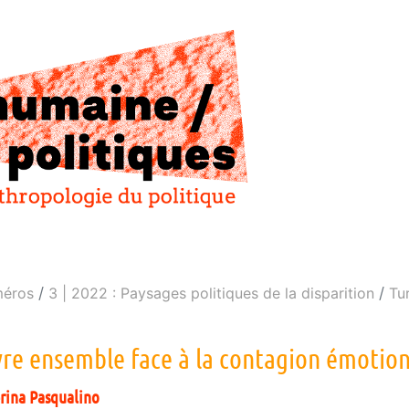
éros
3 | 2022 : Paysages politiques de la disparition
Tu
vre ensemble face à la contagion émotion
erina
Pasqualino