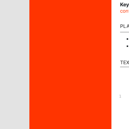
Ke
con
PL
TE