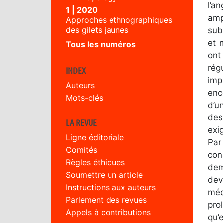
l’a
1 | 2020
amp
Approches ethnographiques
des gilets jaunes
sub
et 
Tous les numéros
ont
rég
INDEX
imp
Auteurs
enc
Mots-clés
d’u
des
LA REVUE
exi
Ligne éditoriale
Par
Comités
con
Règles éthiques
dem
Soumettre un article
dev
Instructions aux auteurs
méd
Parlement des revues
pro
Appels à contributions
qu’