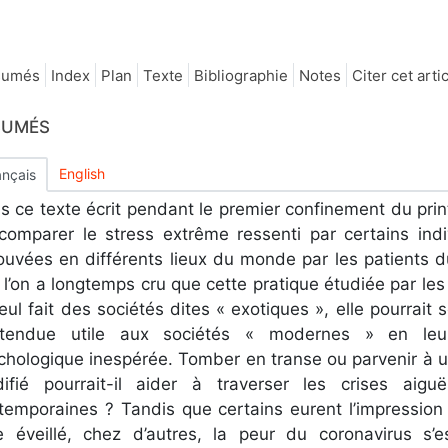
sumés
Index
Plan
Texte
Bibliographie
Notes
Citer cet arti
SUMÉS
English
ançais
s ce texte écrit pendant le premier confinement du pri
comparer le stress extrême ressenti par certains ind
ouvées en différents lieux du monde par les patients 
 l’on a longtemps cru que cette pratique étudiée par les
seul fait des sociétés dites « exotiques », elle pourrait
ttendue utile aux sociétés « modernes » en leu
chologique inespérée. Tomber en transe ou parvenir à 
ifié pourrait-il aider à traverser les crises aig
temporaines ? Tandis que certains eurent l’impression
e éveillé, chez d’autres, la peur du coronavirus s