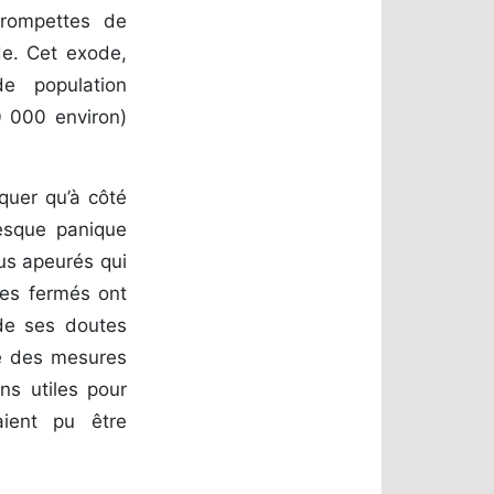
trompettes de
de. Cet exode,
e population
0 000 environ)
quer qu’à côté
tesque panique
dus apeurés qui
res fermés ont
 de ses doutes
ire des mesures
ns utiles pour
ient pu être