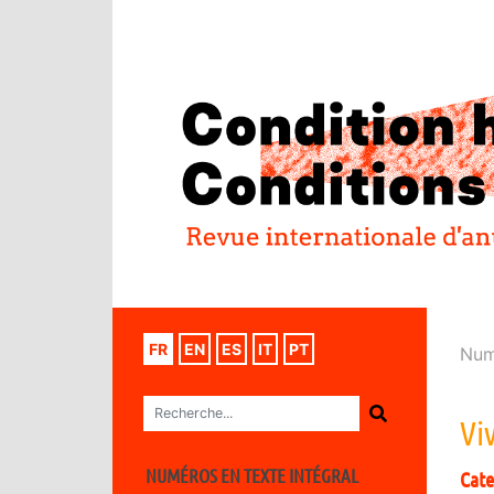
FR
EN
ES
IT
PT
Num
Vi
NUMÉROS EN TEXTE INTÉGRAL
Cat