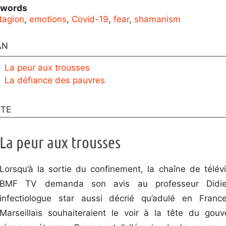
ywords
tagion
,
emotions
,
Covid-19
,
fear
,
shamanism
AN
La peur aux trousses
La défiance des pauvres
XTE
La peur aux trousses
Lorsqu’à la sortie du confinement, la chaîne de télévi
BMF TV demanda son avis au professeur Didie
infectiologue star aussi décrié qu’adulé en Fra
Marseillais souhaiteraient le voir à la tête du gou