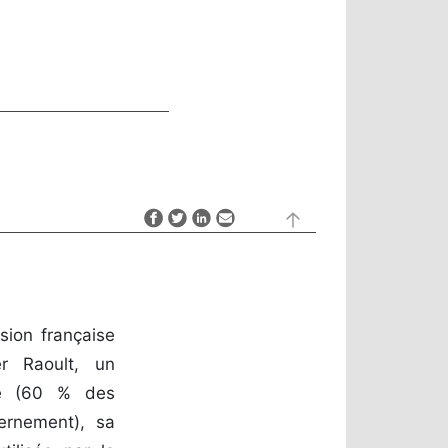
sion française
r Raoult, un
nce (60 % des
vernement), sa