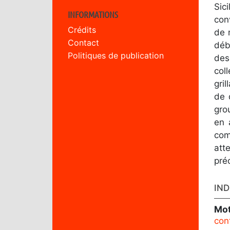
Sic
INFORMATIONS
con
Crédits
de 
Contact
déb
Politiques de publication
des
col
gri
de 
gro
en 
com
att
pré
IND
Mot
con