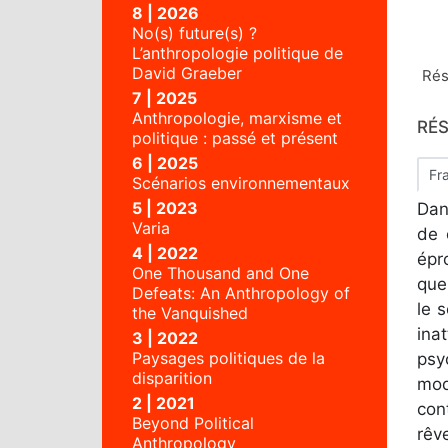
8 | 2026
No(s) future(s) ?
L’anthropologie politique de
David Graeber
Ré
7 | 2025
Anthropologie, marxisme et
RÉ
politique : passé et présent
6 | 2025
Fr
Scénarios environnementaux
5 | 2023
Dan
Varia
de 
4 | 2022
épr
One Thousand and One
que
Defeats: An Anthropology of
le 
the Vanquished
ina
3 | 2022
Paysages politiques de la
psy
disparition
mod
2 | 2021
con
Beyond Political
rêv
Anthropology