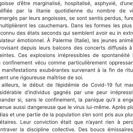
ngoisse d’être marginalisé, hospitalisé, asphyxié, d’u
lifiée par la litanie quotidienne du nombre de vi
mergés par leurs angoisses, se sont sentis perdus, fure
multiplièrent les cauchemars. Dans les formes les plus
 connu des états seconds qui semblent avoir eu in ext
ulateur émotionnel. À Palerme (Italie), les jeunes animè
rovisant depuis leurs balcons des concerts diffusés à
eintes. Ces explosions irrépressibles de spontanéité
n confinement vécu comme particulièrement oppressan
 manifestations exubérantes survenant à la fin de rit
gent une rigoureuse maîtrise de soi.
 ailleurs, le début de l’épidémie de Covid-19 fut m
sidérable d’individus gagnés par une peur irrépress
ander si, sans le confinement, la panique qu’il a eng
enue aussi dangereuse que le virus lui-même. Après pl
ias et une partie de la population s’en sont pris aux pl
létaires. Leur conviction était que n’ayant rien à per
entraver la discipline collective. Des boucs émissaire