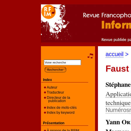
accueil
>
Faust
Index
Stéphan
Auteur
Applicati
Traducteur
Directeur de la
technique
publication
Index de mots-clés
Numéros
Index by keyword
Yann
Or
Présentation
À propos de la RFIM