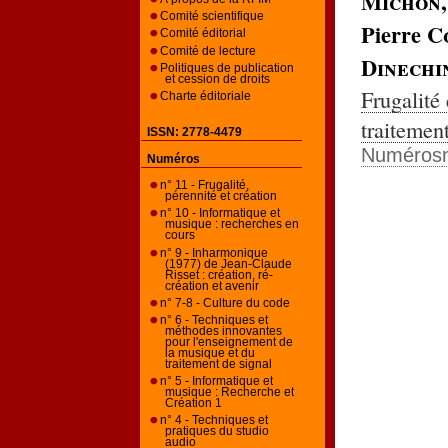
Michon
Comité scientifique
Pierre
C
Comité éditorial
Comité de lecture
Dinechi
Politiques de publication
et cession de droits
Frugalité 
Charte éditoriale
traitemen
ISSN: 2778-4479
Numéros
Numéros
n° 11 - Frugalité,
pérennité et création
n° 10 - Informatique et
musique : recherches en
cours
n° 9 - Inharmonique
(1977) de Jean-Claude
Risset : création, ré-
création et avenir
n° 7-8 - Culture du code
n° 6 - Techniques et
méthodes innovantes
pour l'enseignement de
la musique et du
traitement de signal
n° 5 - Informatique et
musique : Recherche et
Création 1
n° 4 - Techniques et
pratiques du studio
audio