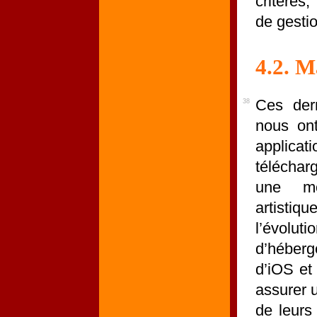
critères
de gesti
4.2. M
Ces dern
38
nous ont
appli
téléchar
une mod
artisti
l’évol
d’héber
d’iOS et
assurer u
de leurs 