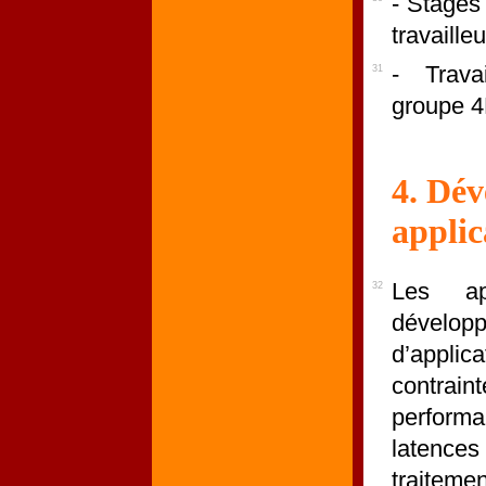
- Stages
travaill
- Trava
31
groupe 4
4. Dé
applic
Les ap
32
dévelo
d’applic
contrain
perform
latence
traiteme