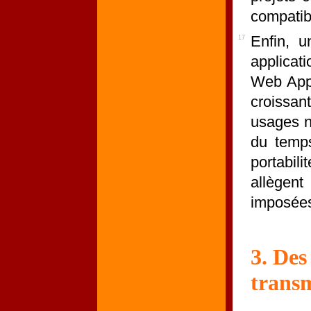
compati
Enfin, u
17
applicat
Web Appl
croissa
usages n
du temp
portabil
allègen
imposées
3. Des
transm