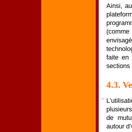
Ainsi, a
plateform
programm
(comme
envisagé
technolo
faite en
sections 
4.3. V
L’utili
39
plusieur
de mutua
autour d’