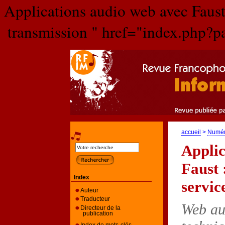
Applications audio web avec Faust 
transmission " href="index.php
accueil
>
Numé
Applic
Faust 
Index
servic
Auteur
Traducteur
Web au
Directeur de la
publication
Index de mots-clés