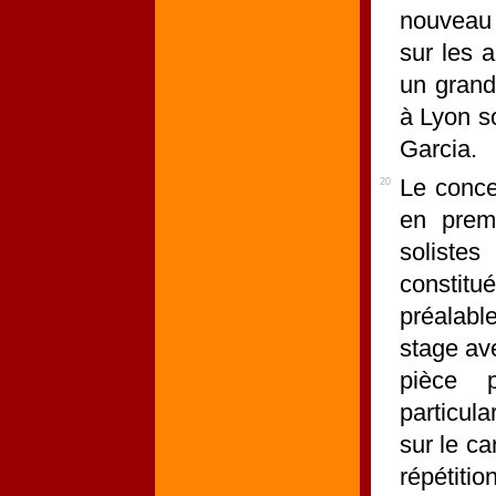
nouveau g
sur les a
un grand
à Lyon s
Garcia.
Le conce
20
en premi
soliste
constitu
préalabl
stage av
pièce p
particula
sur le ca
répétiti