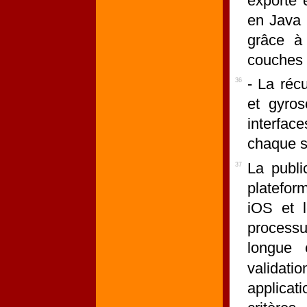
exporté e
en Java 
grâce à 
couches 
- La réc
36
et gyros
interfac
chaque s
La publi
37
platefor
iOS et 
processu
longue e
validati
applicat