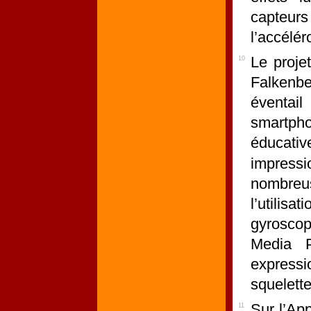
capteurs 
l’accélér
Le proje
10
Falkenbe
éventa
smartp
éducativ
impress
nombre
l’util
gyroscop
Media P
express
squelette
Sur l’Ap
11