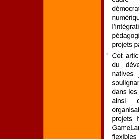
démocra
numériq
l’intégr
pédagog
projets pa
Cet artic
5
du déve
natives
souligna
dans les 
ainsi 
organisa
projets 
GameLa
flexible