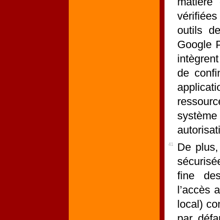
matière 
vérifiée
outils d
Google P
intègren
de confi
applicat
ressourc
système
autorisat
De plus, 
41
sécurisé
fine de
l’accès 
local) c
par défa