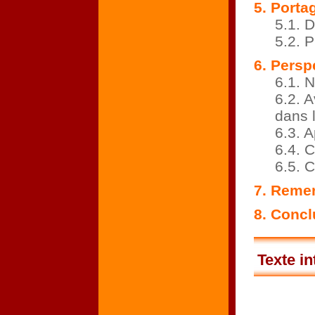
5. Porta
5.1. 
5.2. P
6. Persp
6.1. 
6.2. 
dans l
6.3. A
6.4. C
6.5. 
7. Reme
8. Concl
Texte in