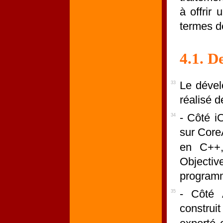
à offrir 
termes de
4.1. D
Le dével
33
réalisé d
- Côté i
34
sur Core
en C++, 
Objec
programm
- Côté 
35
construi