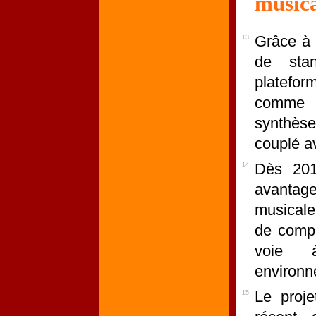
music
Grâce à 
13
de sta
platefor
comme u
synthèse
couplé a
Dès 2013
14
avantag
musicale 
de compil
voie 
environne
Le proj
15