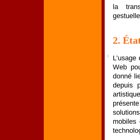
la tran
gestuelle
2. Éta
L’usage 
6
Web pour
donné li
depuis 
artisti
présent
solution
mobiles 
technolo