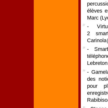
percuss
élèves e
Marc (Ly
- Virt
27
2 smart
Carinola
- Smart
28
téléphon
Lebreton
- Gamela
29
des noti
pour pl
enregist
Rabibiso
30