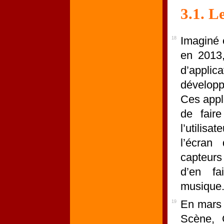
3.1. L
Imaginé 
18
en 2013
d’appli
développ
Ces appli
de fair
l’utilis
l’écran 
capteurs
d’en fa
musique
En mars 
19
Scène, 