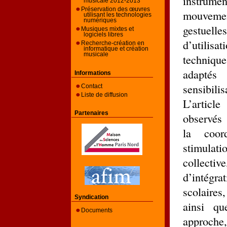
instrumen
musicale 2012-2013
Préservation des œuvres
mouveme
utilisant les technologies
numériques
gestuelles
Musiques mixtes et
logiciels libres
d’utilisa
Recherche-création en
informatique et création
musicale
technique
adaptés
Informations
sensibili
Contact
Liste de diffusion
L’articl
Partenaires
observés 
la coor
stimulat
collecti
d’intégr
scolaires
Syndication
ainsi qu
Documents
approche,