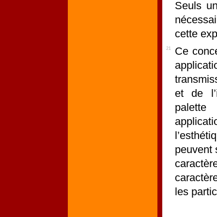
Seuls un
nécessai
cette ex
Ce conce
21
applica
transmis
et de l’
palette
applica
l’esthéti
peuvent s
caractère
caractèr
les parti