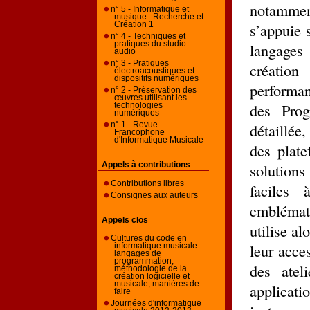
notammen
n° 5 - Informatique et
musique : Recherche et
s’appuie 
Création 1
n° 4 - Techniques et
pratiques du studio
langages 
audio
n° 3 - Pratiques
création 
électroacoustiques et
dispositifs numériques
performan
n° 2 - Préservation des
œuvres utilisant les
des Prog
technologies
numériques
détaillée
n° 1 - Revue
Francophone
d'Informatique Musicale
des plate
solutions
Appels à contributions
Contributions libres
faciles 
Consignes aux auteurs
embléma
Appels clos
utilise al
Cultures du code en
leur acces
informatique musicale :
langages de
programmation,
des atel
méthodologie de la
création logicielle et
musicale, manières de
applicat
faire
Journées d'informatique