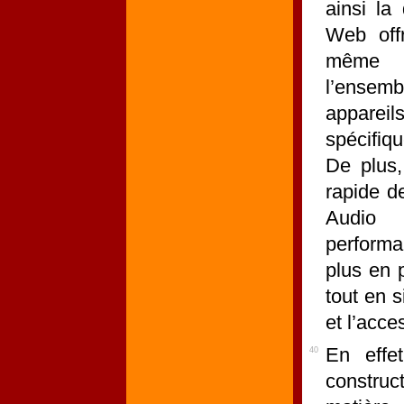
ainsi la
Web offr
même a
l’ensemb
apparei
spécifiq
De plus,
rapide d
Audio 
performa
plus en 
tout en s
et l’acce
En effe
40
construc