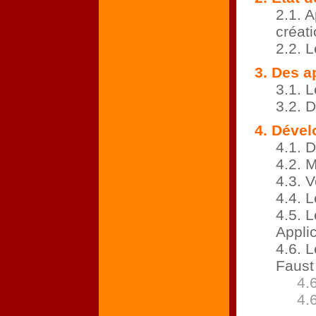
2.1. A
créat
2.2. 
3. Des a
3.1. 
3.2. 
4. Dével
4.1. D
4.2. 
4.3. 
4.4. 
4.5. 
Applic
4.6. 
Faust
4.
4.