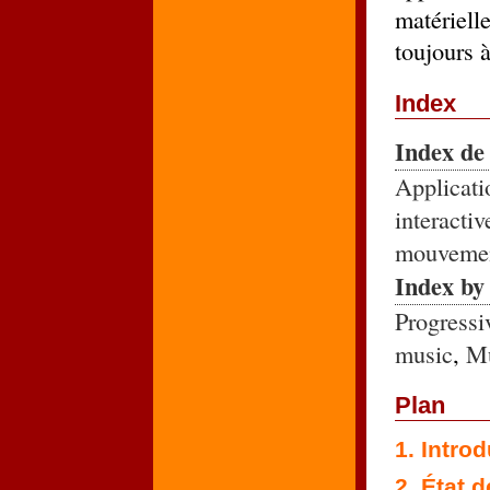
matériel
toujours à
Index
Index de
Applicati
interactiv
mouveme
Index by
Progress
music
,
Mu
Plan
1. Intro
2. État d