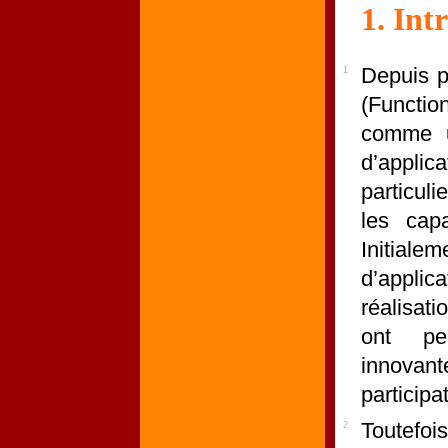
1
. Int
Depuis p
1
(Functi
comme un
d’appli
particuli
les cap
Initia
d’applic
réalisa
ont pe
innovant
participa
Toutefoi
2