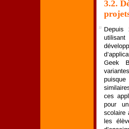
3.2. D
projet
Depuis 
22
utilisa
dévelo
d’applic
Geek B
variante
puisque 
similaire
ces appl
pour un
scolaire
les élèv