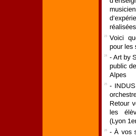
d’enseig
musicie
d’expérie
réalisées
Voici q
23
pour les
- Art by
24
public d
Alpes
- INDUS 
25
orchest
Retour v
les él
(Lyon 1er
- À vos 
26