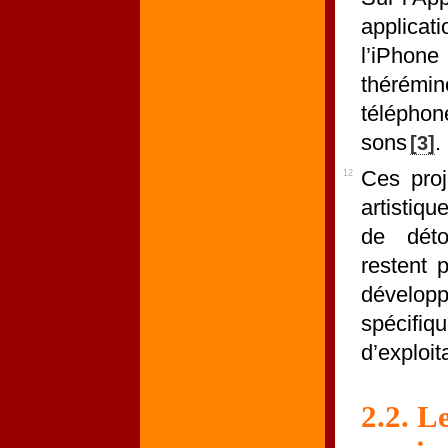
applicat
l’iPhone
thérémi
télépho
sons
.
3
Ces proj
12
artistiq
de déto
restent 
dévelop
spéci
d’exploit
2.2. 