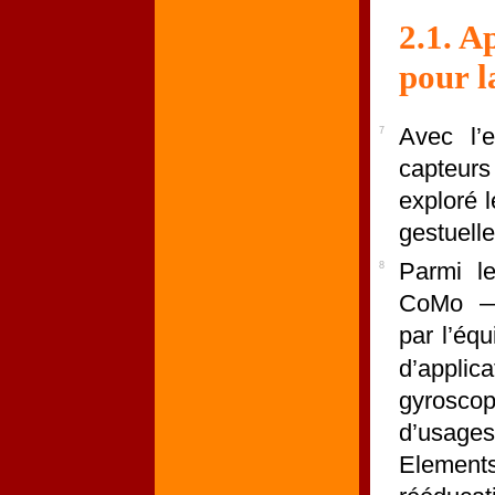
2.1. A
pour l
Avec l’
7
capteurs
exploré l
gestuelle
Parmi l
8
CoMo — 
par l’éq
d’applic
gyrosc
d’usages
Element