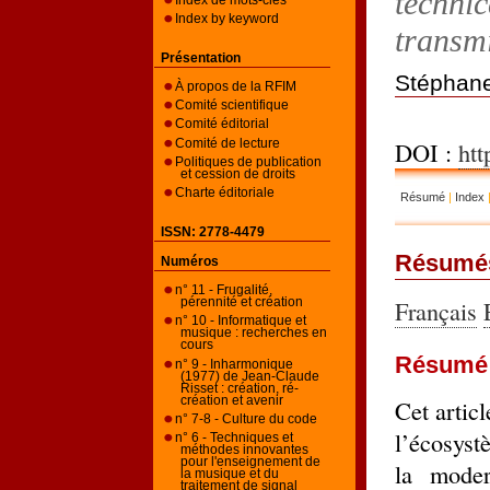
technic
Index by keyword
transm
Présentation
Stéphan
À propos de la RFIM
Comité scientifique
Comité éditorial
DOI :
htt
Comité de lecture
Politiques de publication
et cession de droits
Charte éditoriale
Résumé
|
Index
ISSN: 2778-4479
Résumé
Numéros
n° 11 - Frugalité,
Français
pérennité et création
n° 10 - Informatique et
musique : recherches en
cours
Résumé
n° 9 - Inharmonique
(1977) de Jean-Claude
Risset : création, ré-
création et avenir
Cet artic
n° 7-8 - Culture du code
l’écosyst
n° 6 - Techniques et
méthodes innovantes
pour l'enseignement de
la modern
la musique et du
traitement de signal