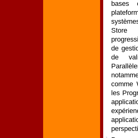
bases 
platefo
systèmes
Store
progress
de gesti
de vali
Parallè
notamme
comme W
les Prog
applica
expérien
applicat
perspect
3