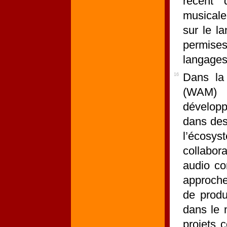
récent 
musicale
sur le l
permise
langages
Dans la
16
(WAM) 
développ
dans des
l’écosy
collabora
audio co
approche
de produ
dans le 
projets 