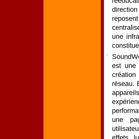
rééduca
directio
reposent
centrali
une infr
constitue
SoundWo
9
est une 
création
réseau. 
appareil
expérie
performa
une pag
utilisat
effets 