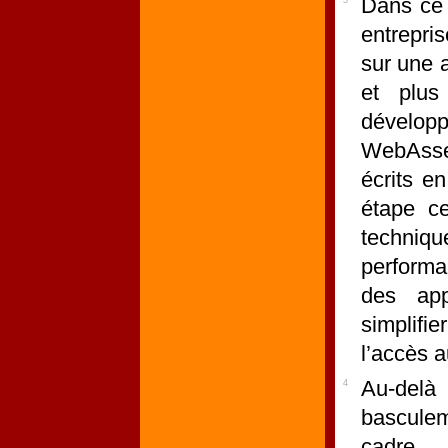
Dans ce 
entrepris
sur une 
et plus
dévelop
WebAsse
écrits e
étape ce
techniqu
performa
des app
simplifi
l’accès a
Au-delà
4
basculem
cadre p