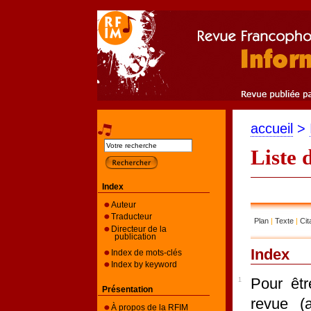
accueil
>
Liste 
Index
Auteur
Traducteur
Plan
|
Texte
|
Cit
Directeur de la
publication
Index
Index de mots-clés
Index by keyword
P
our êt
1
Présentation
revue (a
À propos de la RFIM