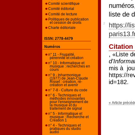
numéros,
Comité scientifique
Comité éditorial
liste de 
Comité de lecture
Politiques de publication
et cession de droits
https://li
2
Charte éditoriale
paris13.f
ISSN: 2778-4479
Citation
Numéros
, «Liste d
n° 11 - Frugalité,
pérennité et création
d'Informa
n° 10 - Informatique et
musique : recherches en
mis à jou
cours
https://r
n° 9 - Inharmonique
(1977) de Jean-Claude
id=182.
Risset : création, ré-
création et avenir
n° 7-8 - Culture du code
n° 6 - Techniques et
méthodes innovantes
pour l'enseignement de
« Article précéd
la musique et du
traitement de signal
n° 5 - Informatique et
musique : Recherche et
Création 1
n° 4 - Techniques et
pratiques du studio
audio