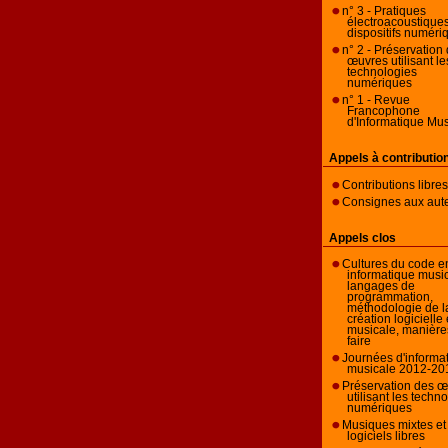
n° 3 - Pratiques
électroacoustiques
dispositifs numéri
n° 2 - Préservation
œuvres utilisant le
technologies
numériques
n° 1 - Revue
Francophone
d'Informatique Mus
Appels à contributio
Contributions libres
Consignes aux aut
Appels clos
Cultures du code e
informatique music
langages de
programmation,
méthodologie de l
La revue
création logicielle 
musicale, manière
faire
Journées d'informa
musicale 2012-20
Préservation des 
utilisant les techn
numériques
Musiques mixtes et
logiciels libres