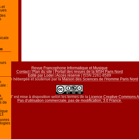
 et
ques
 des
s
icale
ns
eurs
Revue Francophone Informatique et Musique
Contact
|
Plan du site
|
Portail des revues de la MSH Paris Nord
Edité par Lodel
|
Accès réservé
| ISSN 2261-8589
Revue hébergée et soutenue par la
Maison des Sciences de l'Homme Paris Nord
n
ale :
a
 "RFIM" est mise à disposition selon les termes de la
Licence Creative Commons At
et
Pas d'utilisation commerciale, pas de modification, 3.0 France.
s de
tique
13
œuvres
ologies