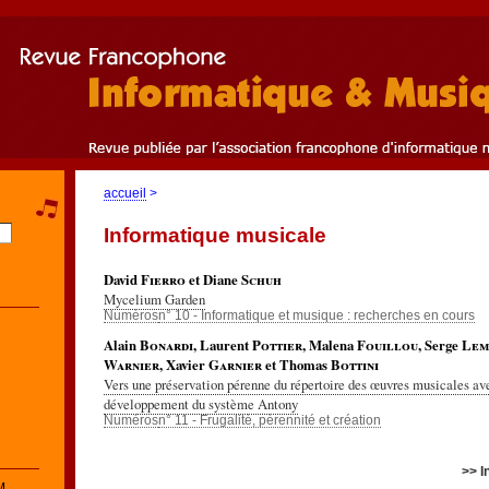
accueil
>
Informatique musicale
David
Fierro
et Diane
Schuh
Mycelium Garden
Numéros
n° 10 - Informatique et musique : recherches en cours
Alain
Bonardi
, Laurent
Pottier
, Malena
Fouillou
, Serge
Lem
Warnier
, Xavier
Garnier
et Thomas
Bottini
Vers une préservation pérenne du répertoire des œuvres musicales av
développement du système Antony
Numéros
n° 11 - Frugalité, pérennité et création
>> I
M