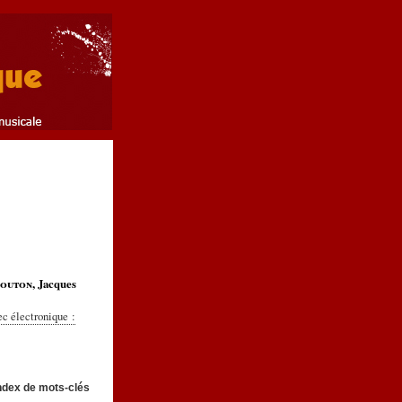
outon
, Jacques
ec électronique :
ndex de mots-clés