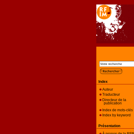
Index
Auteur
Traducteur
Directeur de la
publication
Index de mots-clés
Index by keyword
Présentation
À propos de la RFI