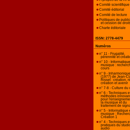
Comité scientifique
Comité éditorial
Comité de lecture
Politiques de publi
et cession de droit
Charte éditoriale
ISSN: 2778-4479
Numéros
n° 11 - Frugalité,
pérennité et créat
n° 10 - Informatique
musique : recherc
cours
n° 9 - Inharmoniqu
(1977) de Jean-C
Risset : création, r
création et avenir
n° 7-8 - Culture du
n° 6 - Techniques e
méthodes innovan
pour l'enseigneme
la musique et du
traitement de sign
n° 5 - Informatique 
musique : Recherc
Création 1
n° 4 - Techniques e
pratiques du studi
audio