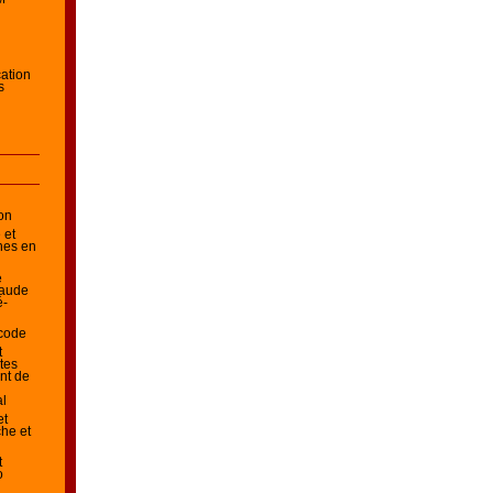
cation
s
ion
 et
hes en
e
laude
é-
 code
t
tes
nt de
al
et
he et
t
o