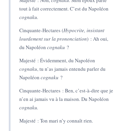
Majesté : Non,
cognaku
. Mon époux parle
tout à fait correctement. C’est du Napoléon
cognaku.
Cinquante-Hectares (
Hypocrite, insistant
lourdement sur la prononciation
) :
Ah oui,
du Napoléon
cognaku
?
Majesté :
É
videmment, du Napoléon
cognaku
, tu n’as jamais entendu parler du
Napoléon
cognaku
?
Cinquante-Hectares : Ben, c’est-à-dire que je
n’en ai jamais vu à la maison. Du Napoléon
cognaku.
Majesté : Ton mari n’y connaît rien.