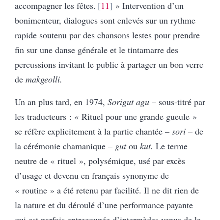
accompagner les fêtes.
11
» Intervention d’un
bonimenteur, dialogues sont enlevés sur un rythme
rapide soutenu par des chansons lestes pour prendre
fin sur une danse générale et le tintamarre des
percussions invitant le public à partager un bon verre
de
makgeolli.
Un an plus tard, en 1974,
Sorigut agu
– sous-titré par
les traducteurs : « Rituel pour une grande gueule »
se réfère explicitement à la partie chantée –
sori –
de
la cérémonie chamanique –
gut
ou
kut.
Le terme
neutre de « rituel », polysémique, usé par excès
d’usage et devenu en français synonyme de
« routine » a été retenu par facilité. Il ne dit rien de
la nature et du déroulé d’une performance payante
qui est parfois entrecoupée d’intermèdes venus de la