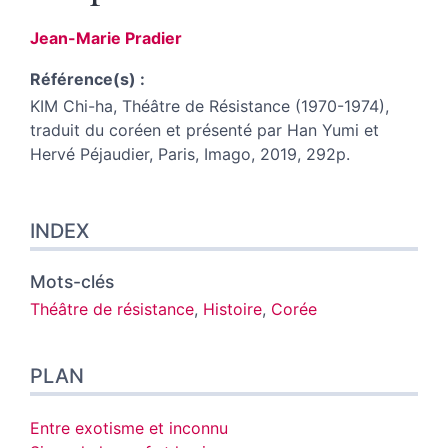
Jean-Marie
Pradier
Référence(s) :
KIM Chi-ha, Théâtre de Résistance (1970-1974),
traduit du coréen et présenté par Han Yumi et
Hervé Péjaudier, Paris, Imago, 2019, 292p.
Index
INDEX
Plan
Texte
Notes
Mots-clés
Citer cet article
Théâtre de résistance
,
Histoire
,
Corée
Auteur
PLAN
Entre exotisme et inconnu