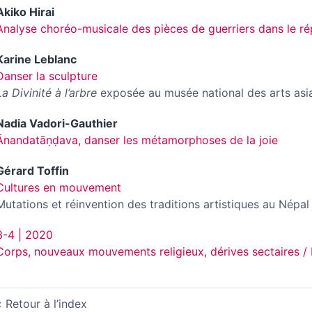
Akiko
Hirai
Analyse choréo-musicale des pièces de guerriers dans le ré
Karine
Leblanc
Danser la sculpture
La Divinité à l’arbre
exposée au musée national des arts as
Nadia
Vadori-Gauthier
Ānandatāṇḍava, danser les métamorphoses de la joie
Gérard
Toffin
Cultures en mouvement
Mutations et réinvention des traditions artistiques au Népal
3-4 | 2020
Corps, nouveaux mouvements religieux, dérives sectaires / É
Retour à l’index