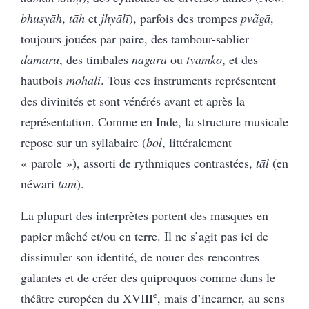
bhusyāh
,
tāh
et
jhyālī
), parfois des trompes
pvãgā
,
toujours jouées par paire, des tambour-sablier
damaru
, des timbales
nagārā
ou
tyāmko
, et des
hautbois
mohali
. Tous ces instruments représentent
des divinités et sont vénérés avant et après la
représentation. Comme en Inde, la structure musicale
repose sur un syllabaire (
bol
, littéralement
« parole »), assorti de rythmiques contrastées,
tāl
(en
néwari
tām
).
La plupart des interprètes portent des masques en
papier mâché et/ou en terre. Il ne s’agit pas ici de
dissimuler son identité, de nouer des rencontres
galantes et de créer des quiproquos comme dans le
e
théâtre européen du XVIII
, mais d’incarner, au sens