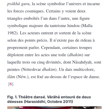
pyākhã guru
, la scène symbolise l’univers et incarne
les forces cosmiques. Certains y voient deux
triangles emboîtés l’un dans l’autre, une figure
symbolique majeure du tantrisme hindou (Malla
1982)
.
Les acteurs entrent et sortent de la scène
selon des points précis. Il n’existe pas de rideau à
proprement parler. Cependant, certaines troupes
déploient entre les actes une toile (
dhakim
) sur
laquelle trois ou cinq divinités, dont Nāsahdyah, sont
peintes (Nriteshvar
dhakim
). Un dais multicolore,
ilām
(Néw.), est fixé au-dessus de l’espace de danse.
6
Fig. 1. Théâtre dansé. Vārāhā entouré de deux
déesses (Harasiddhi, Octobre 2011)