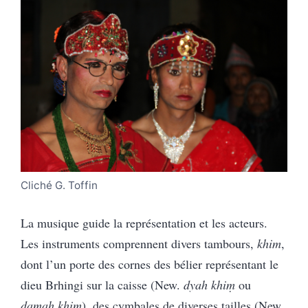
Cliché G. Toffin
La musique guide la représentation et les acteurs.
Les instruments comprennent divers tambours,
khim
,
dont l’un porte des cornes des bélier représentant le
dieu Brhingi sur la caisse (New.
dyah khi
ṃ
ou
damah khi
ṃ
), des cymbales de diverses tailles (New.