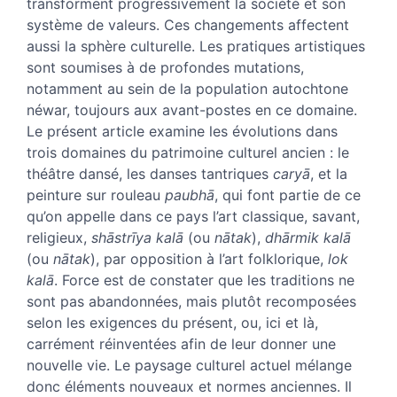
Citer cet article
transforment progressivement la société et son
Auteur
système de valeurs. Ces changements affectent
aussi la sphère culturelle. Les pratiques artistiques
sont soumises à de profondes mutations,
notamment au sein de la population autochtone
néwar, toujours aux avant-postes en ce domaine.
Le présent article examine les évolutions dans
trois domaines du patrimoine culturel ancien : le
théâtre dansé, les danses tantriques
caryā
, et la
peinture sur rouleau
paubhā
, qui font partie de ce
qu’on appelle dans ce pays l’art classique, savant,
religieux,
shāstrīya kalā
(ou
nātak
),
dhārmik kalā
(ou
nātak
), par opposition à l’art folklorique,
lok
kalā
. Force est de constater que les traditions ne
sont pas abandonnées, mais plutôt recomposées
selon les exigences du présent, ou, ici et là,
carrément réinventées afin de leur donner une
nouvelle vie. Le paysage culturel actuel mélange
donc éléments nouveaux et normes anciennes. Il