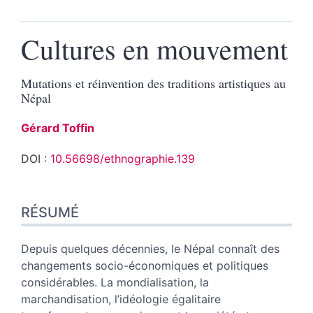
Cultures en mouvement
Mutations et réinvention des traditions artistiques au
Népal
Gérard
Toffin
DOI :
10.56698/ethnographie.139
Résumé
RÉSUMÉ
Index
Plan
Texte
Depuis quelques décennies, le Népal connaît des
Bibliographie
changements socio-économiques et politiques
Notes
considérables. La mondialisation, la
Illustrations
marchandisation, l’idéologie égalitaire