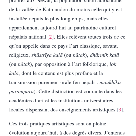
propres aux Néwar, la population sinon autochtone
de la vallée de Katmandou du moins celle qui y est
installée depuis le plus longtemps, mais elles
appartiennent aujourd’hui au patrimoine culturel
népalais national
2
. Elles relèvent toutes trois de ce
qu’on appelle dans ce pays l’art classique, savant,
religieux,
shāstrīya kalā
(ou
nātak
),
dhārmik kalā
(ou
nātak
), par opposition à l’art folklorique,
lok
kalā
, dont le contenu est plus profane et la
transmission purement orale (en népali :
maukhika
paramparā
). Cette distinction est courante dans les
académies d’art et les institutions universitaires
locales dispensant des enseignements artistiques
3
.
Ces trois pratiques artistiques sont en pleine
évolution aujourd’hui, à des degrés divers. J’entends