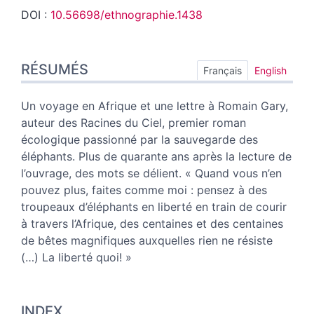
DOI :
10.56698/ethnographie.1438
Résumés
RÉSUMÉS
Index
Français
English
Plan
Texte
Un voyage en Afrique et une lettre à Romain Gary,
Bibliographie
auteur des Racines du Ciel, premier roman
Notes
écologique passionné par la sauvegarde des
Citer cet article
éléphants. Plus de quarante ans après la lecture de
Auteur
l’ouvrage, des mots se délient. « Quand vous n’en
pouvez plus, faites comme moi : pensez à des
troupeaux d’éléphants en liberté en train de courir
à travers l’Afrique, des centaines et des centaines
de bêtes magnifiques auxquelles rien ne résiste
(…)
La liberté quoi! »
INDEX