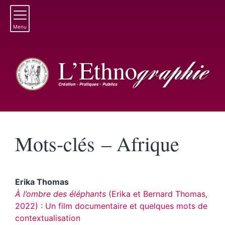
Menu
Mots-clés – Afrique
Erika
Thomas
À l’ombre des éléphants
(Erika et Bernard Thomas,
2022) : Un film documentaire et quelques mots de
contextualisation