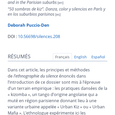
and in the Parisian suburbs
“
50 sombras de kiz”. Danza, color y silencios en París y
en los suburbios parisinos
Deborah
Puccio-Den
DOI :
10.56698/silences.208
Résumés
RÉSUMÉS
Index
Français
English
Español
Plan
Texte
Dans cet article, les principes et méthodes
Bibliographie
de
l’ethnographie du silence
énoncés dans
Notes
l’introduction de ce dossier sont mis à l’épreuve
Illustrations
d’un terrain empirique : les pratiques dansées de la
Citer cet article
« kizomba », un tango d’origine angolaise qui a
Auteur
muté en région parisienne donnant lieu à une
variante urbaine appelée « Urban Kiz » ou « Urban
Mafia ». L’ethnologue expérimente ici les