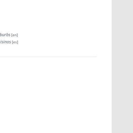
uburbs
isinos