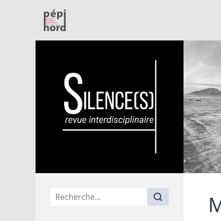
PépiNord
Menu principal
M