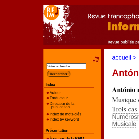
accueil
>
Antón
Index
António
Auteur
Musique é
Traducteur
Directeur de la
Trois cas
publication
Index de mots-clés
Numéros
Index by keyword
Musicale
Présentation
À propos de la RFIM