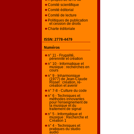
Comité scientifique
Comité éditorial
Comité de lecture
Politiques de publication
et cession de droits
Charte éditoriale
ISSN: 2778-4479
Numéros
n° 11 - Frugalité,
pérennité et création
n° 10 - Informatique et
musique : recherches en
cours
n° 9 - Inharmonique
(1977) de Jean-Claude
Risset : création, ré-
création et avenir
n° 7-8 - Culture du code
n° 6 - Techniques et
méthodes innovantes
pour l'enseignement de
la musique et du
traitement de signal
n° 5 - Informatique et
musique : Recherche et
Création 1
n° 4 - Techniques et
pratiques du studio
audio