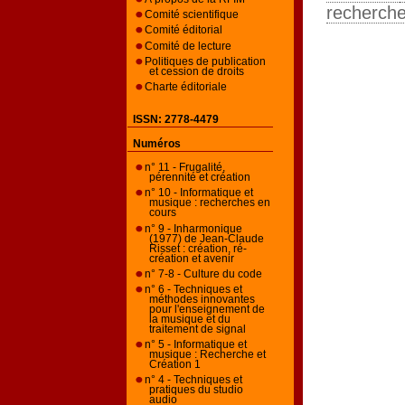
recherche
Comité scientifique
Comité éditorial
Comité de lecture
Politiques de publication
et cession de droits
Charte éditoriale
ISSN: 2778-4479
Numéros
n° 11 - Frugalité,
pérennité et création
n° 10 - Informatique et
musique : recherches en
cours
n° 9 - Inharmonique
(1977) de Jean-Claude
Risset : création, ré-
création et avenir
n° 7-8 - Culture du code
n° 6 - Techniques et
méthodes innovantes
pour l'enseignement de
la musique et du
traitement de signal
n° 5 - Informatique et
musique : Recherche et
Création 1
n° 4 - Techniques et
pratiques du studio
audio