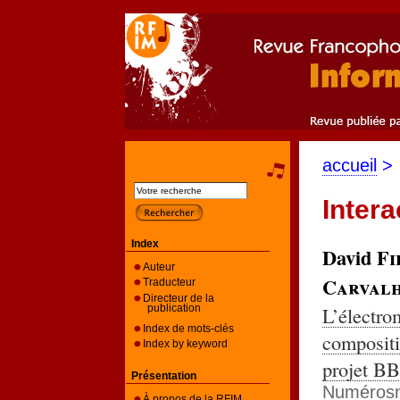
accueil
>
Inter
Index
David
Fi
Auteur
Carval
Traducteur
Directeur de la
L’électro
publication
Index de mots-clés
compositi
Index by keyword
projet B
Présentation
Numéros
À propos de la RFIM