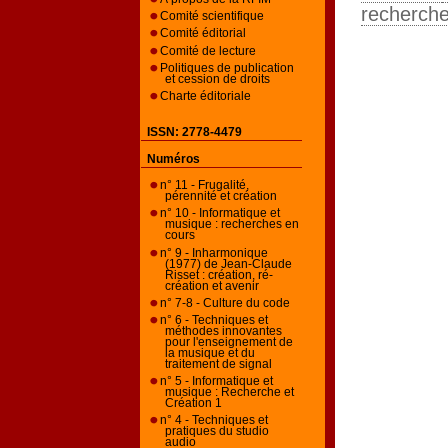
recherche
Comité scientifique
Comité éditorial
Comité de lecture
Politiques de publication
et cession de droits
Charte éditoriale
ISSN: 2778-4479
Numéros
n° 11 - Frugalité,
pérennité et création
n° 10 - Informatique et
musique : recherches en
cours
n° 9 - Inharmonique
(1977) de Jean-Claude
Risset : création, ré-
création et avenir
n° 7-8 - Culture du code
n° 6 - Techniques et
méthodes innovantes
pour l'enseignement de
la musique et du
traitement de signal
n° 5 - Informatique et
musique : Recherche et
Création 1
n° 4 - Techniques et
pratiques du studio
audio