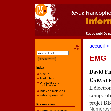
accueil
>
EMG
Index
David
Fi
Auteur
Carval
Traducteur
Directeur de la
L’électro
publication
Index de mots-clés
compositi
Index by keyword
projet B
Présentation
Numéros
À propos de la RFIM