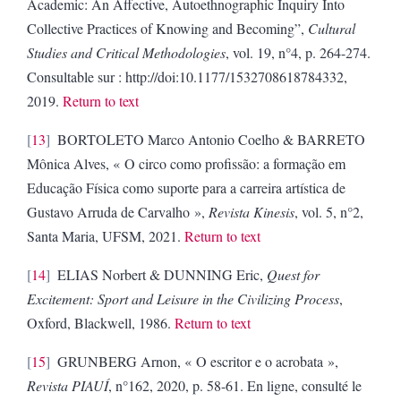
Academic: An Affective, Autoethnographic Inquiry Into
Collective Practices of Knowing and Becoming”,
Cultural
Studies and Critical Methodologies
, vol. 19, n°4, p. 264-274.
Consultable sur :
http://doi:10.1177/1532708618784332
,
2019.
Return to text
13
BORTOLETO
Marco Antonio Coelho
& BARRETO
Mônica Alves
, « O circo como profissão: a formação em
Educação Física como suporte para a carreira artística de
Gustavo Arruda de Carvalho »,
Revista Kinesis
, vol. 5, n°2,
Santa Maria, UFSM, 2021.
Return to text
14
ELIAS Norbert & DUNNING Eric,
Quest for
Excitement: Sport and Leisure in the Civilizing Process
,
Oxford, Blackwell, 1986.
Return to text
15
GRUNBERG Arnon, « O escritor e o acrobata »,
Revista PIAUÍ
, n°162, 2020, p. 58-61.
En ligne, consulté le