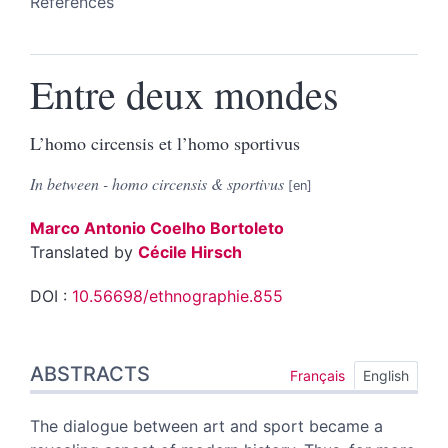
References
Entre deux mondes
L’homo circensis et l’homo sportivus
In between - homo circensis & sportivus
Marco Antonio Coelho
Bortoleto
Translated by
Cécile
Hirsch
DOI :
10.56698/ethnographie.855
Abstracts
ABSTRACTS
Index
Français
English
Outline
Text
The dialogue between art and sport became a
Notes