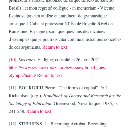
Brésil) ; et mon regretté collègue - in memoriam - Vicente
Espinoza (ancien athlète et entraîneur de gymnastique
artistique à Cuba et professeur à l’École Rogelio Rivel de
Barcelone, Espagne), sont quelques-uns des dizaines
d’exemples que je pourrais citer comme illustrations concrètes
de ces arguments.
Return to text
10
Swissnex
. En ligne, consulté le 26 avril 2021 :
https://www.swissnexbrazil.org/swissnex-brazil-goes-
olympic/hemu/
Return to text
11
BOURDIEU Pierre, “The forms of capital”,
in
J.
Richardson (org.),
Handbook of Theory and Research for the
Sociology of Education
,
Greenwood, Nova Iorque, 1985, p.
241-258.
Return to text
12
STEPHENS, L “Becoming Acrobat, Becoming