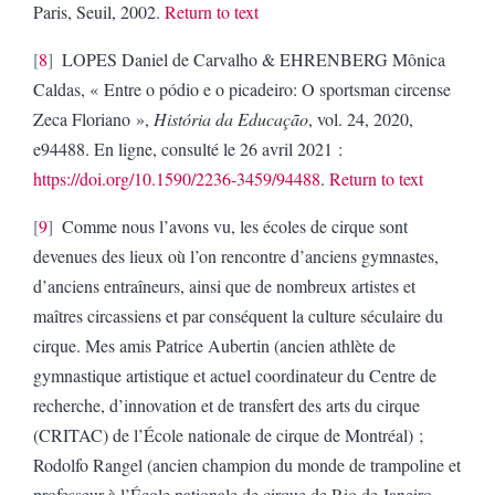
Paris, Seuil, 2002.
Return to text
8
LOPES Daniel de Carvalho & EHRENBERG Mônica
Caldas, « Entre o pódio e o picadeiro: O sportsman circense
Zeca Floriano »,
História da Educação
, vol. 24, 2020,
e94488. En ligne, consulté le 26 avril 2021 :
https://doi.org/10.1590/2236-3459/94488
.
Return to text
9
Comme nous l’avons vu, les écoles de cirque sont
devenues des lieux où l’on rencontre d’anciens gymnastes,
d’anciens entraîneurs, ainsi que de nombreux artistes et
maîtres circassiens et par conséquent la culture séculaire du
cirque. Mes amis Patrice Aubertin (ancien athlète de
gymnastique artistique et actuel coordinateur du Centre de
recherche, d’innovation et de transfert des arts du cirque
(CRITAC) de l’École nationale de cirque de Montréal) ;
Rodolfo Rangel (ancien champion du monde de trampoline et
professeur à l’École nationale de cirque de Rio de Janeiro,