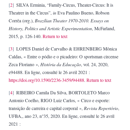
2
SILVA Erminia, “Family-Circus, Theater-Circus: It is
Theatrer in the Circus”,
in
Eva Paulino Bueno, Robson
Corrêa (org.),
Brazilian Theater 1970-2010. Essays on
History, Politics and Artistic Experimentation
, McFarland,
2015, p. 126-140.
Return to text
3
LOPES Daniel de Carvalho & EHRENBERG Mônica
Caldas, « Entre o pódio e o picadeiro: O sportsman circense
Zeca Floriano »,
História da Educação
, vol. 24, 2020,
e94488. En ligne, consulté le 26 avril 2021 :
https://doi.org/10.1590/2236-3459/94488
.
Return to text
4
RIBEIRO Camila Da Silva, BORTOLETO Marco
Antonio Coelho, RIGO Luiz Carlos, « Circo e esporte:
transição de carreira e capital corporal »,
Revista Repertório
,
UFBA,, ano 23, n°35, 2020.
En ligne, consulté le 26 avril
2021 :