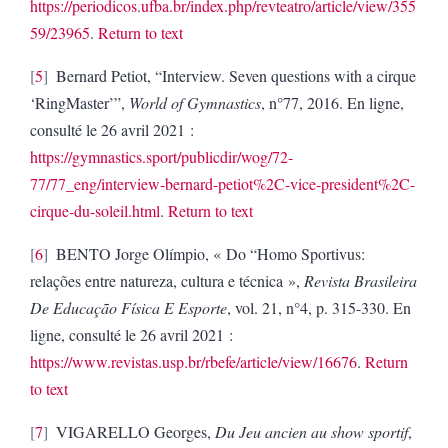
https://periodicos.ufba.br/index.php/revteatro/article/view/355
59/23965
.
Return to text
5
Bernard Petiot, “Interview.
Seven questions with a cirque
‘RingMaster’”,
World of Gymnastics
, n°77, 2016.
En ligne,
consulté le 26 avril 2021 :
https://gymnastics.sport/publicdir/wog/72-
77/77_eng/interview-bernard-petiot%2C-vice-president%2C-
cirque-du-soleil.html
.
Return to text
6
BENTO Jorge Olímpio, « Do “Homo Sportivus:
relações entre natureza, cultura e técnica »,
Revista Brasileira
De Educação Física E Esporte
, vol. 21, n°4, p. 315-330. En
ligne, consulté le 26 avril 2021 :
https://www.revistas.usp.br/rbefe/article/view/16676
.
Return
to text
7
VIGARELLO Georges,
Du Jeu ancien au show sportif
,