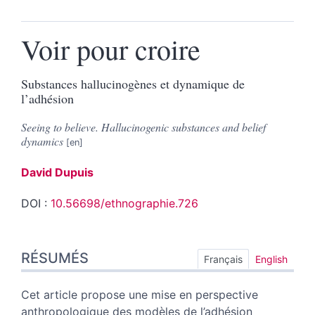
Voir pour croire
Substances hallucinogènes et dynamique de
l’adhésion
Seeing to believe. Hallucinogenic substances and belief
dynamics
David
Dupuis
DOI :
10.56698/ethnographie.726
Résumés
RÉSUMÉS
Index
Français
English
Plan
Texte
Cet article propose une mise en perspective
Notes
anthropologique des modèles de l’adhésion