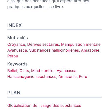
ainsi que des bénéfices qu’il espère tirer des
pratiques auxquelles il se livre.
INDEX
Mots-clés
Croyance
,
Dérives sectaires
,
Manipulation mentale
,
Ayahuasca
,
Substances hallucinogènes
,
Amazonie
,
Pérou
Keywords
Belief
,
Cults
,
Mind control
,
Ayahuasca
,
Hallucinogenic substances
,
Amazonia
,
Peru
PLAN
Globalisation de l'usage des substances