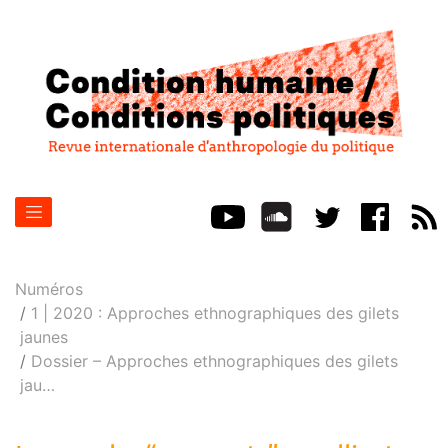
Numéros
1 | 2020 : Approches ethnographiques des gilets
jaunes
Dossier – Approches ethnographiques des gilets
jau
…