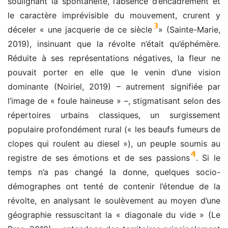
soulignant la spontanéité, l’absence d’encadrement et
le caractère imprévisible du mouvement, crurent y
3
déceler « une jacquerie de ce siècle
» (Sainte-Marie,
2019), insinuant que la révolte n’était qu’éphémère.
Réduite à ses représentations négatives, la fleur ne
pouvait porter en elle que le venin d’une vision
dominante (Noiriel, 2019) – autrement signifiée par
l’image de « foule haineuse » –, stigmatisant selon des
répertoires urbains classiques, un surgissement
populaire profondément rural (« les beaufs fumeurs de
clopes qui roulent au diesel »), un peuple soumis au
4
registre de ses émotions et de ses passions
. Si le
temps n’a pas changé la donne, quelques socio-
démographes ont tenté de contenir l’étendue de la
révolte, en analysant le soulèvement au moyen d’une
géographie ressuscitant la « diagonale du vide » (Le