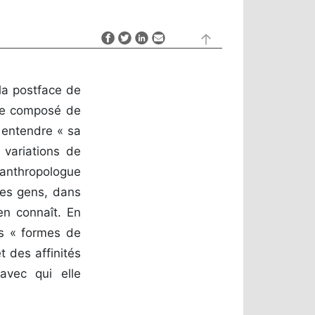
la postface de
ille composé de
à entendre « sa
 variations de
l’anthropologue
des gens, dans
en connaît. En
s « formes de
t des affinités
avec qui elle