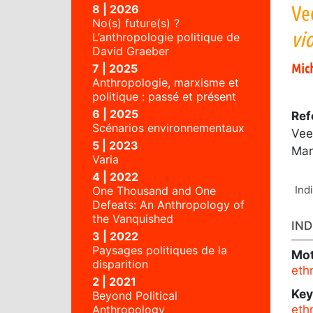
Ve
8 | 2026
No(s) future(s) ?
vi
L’anthropologie politique de
David Graeber
Mic
7 | 2025
Anthropologie, marxisme et
politique : passé et présent
6 | 2025
Ref
Scénarios environnementaux
Vee
5 | 2023
Mar
Varia
4 | 2022
Ind
One Thousand and One
Defeats: An Anthropology of
the Vanquished
IND
3 | 2022
Paysages politiques de la
Mot
disparition
eth
2 | 2021
Ke
Beyond Political
Anthropology
eth