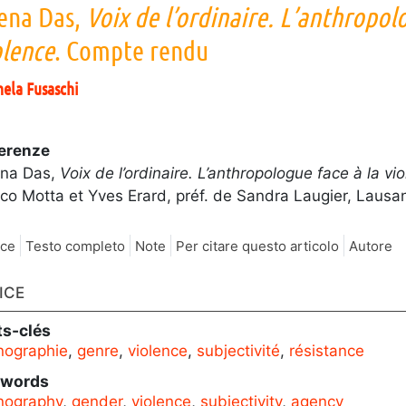
ena Das,
Voix de l’ordinaire. L’anthropol
olence
. Compte rendu
hela
Fusaschi
erenze
na Das,
Voix de l’ordinaire. L’anthropologue face à la vi
co Motta et Yves Erard, préf. de Sandra Laugier, Lausa
ice
Testo completo
Note
Per citare questo articolo
Autore
ICE
s-clés
nographie
,
genre
,
violence
,
subjectivité
,
résistance
ywords
nography
,
gender
,
violence
,
subjectivity
,
agency