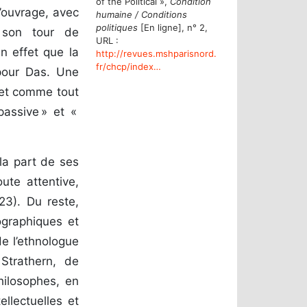
of the Political »,
Condition
l’ouvrage, avec
humaine / Conditions
politiques
[En ligne], n° 2,
 son tour de
URL :
n effet que la
http://revues.mshparisnord.
fr/chcp/index
…
pour Das. Une
 et comme tout
passive » et «
 la part de ses
ute attentive,
23). Du reste,
ographiques et
de l’ethnologue
 Strathern, de
hilosophes, en
ellectuelles et