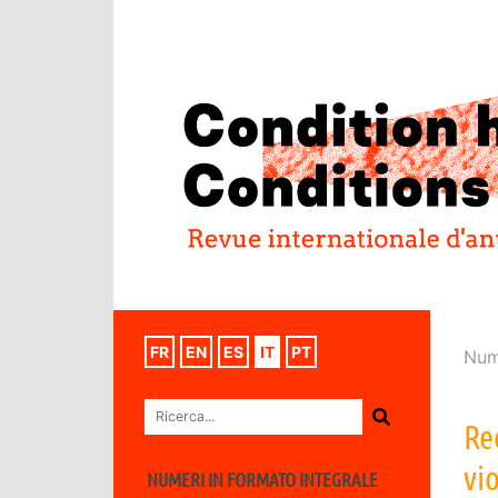
FR
EN
ES
IT
PT
Num
Re
vi
NUMERI IN FORMATO INTEGRALE