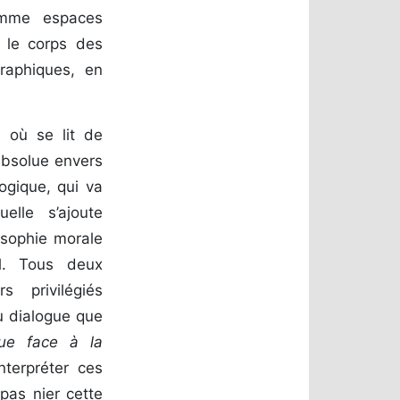
comme espaces
ur le corps des
raphiques, en
 où se lit de
absolue envers
ogique, qui va
elle s’ajoute
osophie morale
ll. Tous deux
s privilégiés
du dialogue que
ogue face à la
nterpréter ces
 pas nier cette