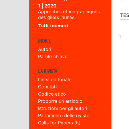
1 | 2020
Approches ethnographiques
TE
des gilets jaunes
Tutti i numeri
INDICE
Autori
Parole chiave
LA RIVISTA
Linea editoriale
Comitati
Codice etico
Proporre un articolo
Istruzioni per gli autori
Parlamento delle riviste
Calls for Papers (It)