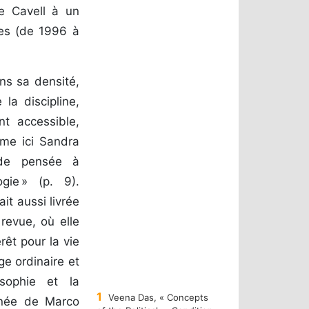
de Cavell à un
ées (de 1996 à
ns sa densité,
 la discipline,
t accessible,
rme ici Sandra
e de pensée à
ogie » (p. 9).
it aussi livrée
revue, où elle
rêt pour la vie
ge ordinaire et
osophie et la
1
Veena Das, « Concepts
onnée de Marco