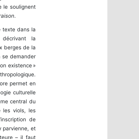
e le soulignent
raison
.
e texte dans la
décrivant la
ux berges de la
s à se demander
on existence »
thropologique.
hore permet en
ogie culturelle
hème central du
les viols, les
inscription de
y parvienne, et
teure – il faut