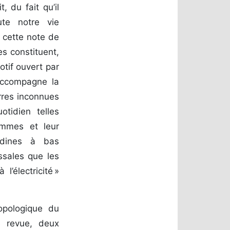
, du fait qu’il
ute notre vie
 cette note de
es constituent,
otif ouvert par
accompagne la
erres inconnues
otidien telles
femmes et leur
tadines à bas
ssales que les
’électricité »
opologique du
e revue, deux