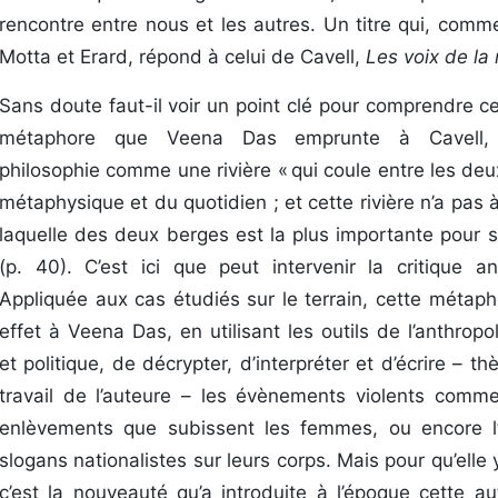
rencontre entre nous et les autres. Un titre qui, comm
Motta et Erard, répond à celui de Cavell,
Les
voix de la 
Sans doute faut-il voir un point clé pour comprendre c
métaphore que Veena Das emprunte à Cavell, 
philosophie comme une rivière « qui coule entre les de
métaphysique et du quotidien ; et cette rivière n’a pa
laquelle des deux berges est la plus importante pour s
(p. 40). C’est ici que peut intervenir la critique an
Appliquée aux cas étudiés sur le terrain, cette métap
effet à Veena Das, en utilisant les outils de l’anthropol
et politique, de décrypter, d’interpréter et d’écrire – t
travail de l’auteure – les évènements violents comme 
enlèvements que subissent les femmes, ou encore l’
slogans nationalistes sur leurs corps. Mais pour qu’elle 
c’est la nouveauté qu’a introduite à l’époque cette au