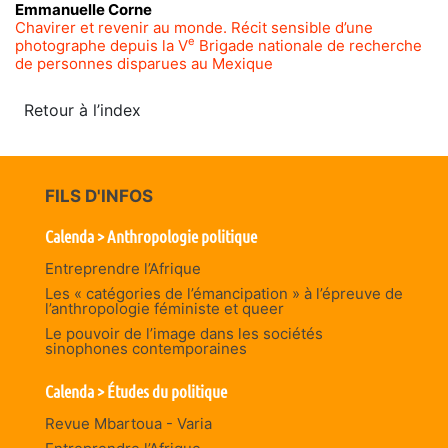
Emmanuelle
Corne
Chavirer et revenir au monde. Récit sensible d’une
e
photographe depuis la V
Brigade nationale de recherche
de personnes disparues au Mexique
Retour à l’index
FILS D'INFOS
Calenda > Anthropologie politique
Entreprendre l’Afrique
Les « catégories de l’émancipation » à l’épreuve de
l’anthropologie féministe et queer
Le pouvoir de l’image dans les sociétés
sinophones contemporaines
Calenda > Études du politique
Revue Mbartoua - Varia