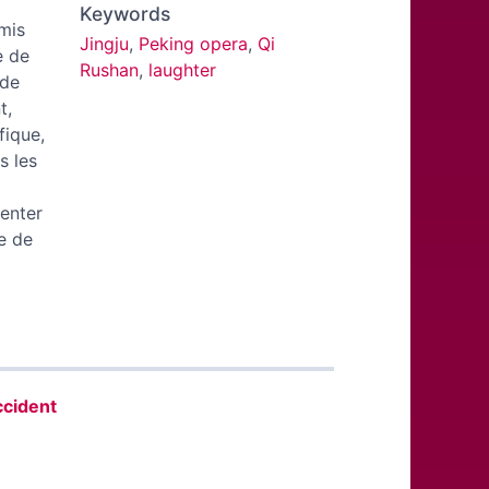
Keywords
rmis
Jingju
,
Peking opera
,
Qi
e de
Rushan
,
laughter
 de
t,
fique,
s les
senter
e de
ccident