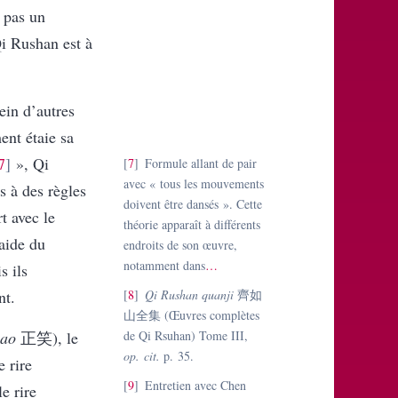
e pas un
i Rushan est à
ein d’autres
nt étaie sa
7
», Qi
7
Formule allant de pair
avec « tous les mouvements
s à des règles
doivent être dansés ». Cette
t avec le
théorie apparaît à différents
’aide du
endroits de son œuvre,
notamment dans
…
s ils
nt.
8
Qi Rushan quanji
齊如
山全集
(Œuvres complètes
iao
正笑
), le
de Qi Rsuhan) Tome III,
op. cit.
p. 35.
le rire
9
Entretien avec Chen
le rire