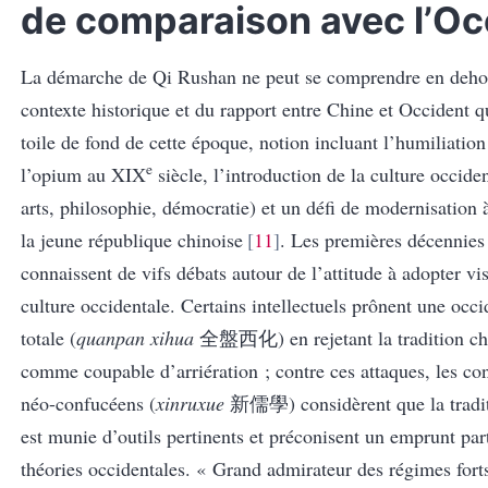
de comparaison avec l’Oc
La démarche de Qi Rushan ne peut se comprendre en deho
contexte historique et du rapport entre Chine et Occident qu
toile de fond de cette époque, notion incluant l’humiliation
e
l’opium au XIX
siècle, l’introduction de la culture occiden
arts, philosophie, démocratie) et un défi de modernisation 
la jeune république chinoise
11
. Les premières décennie
connaissent de vifs débats autour de l’attitude à adopter vis
culture occidentale. Certains intellectuels prônent une occi
totale (
quanpan xihua
全盤西化
) en rejetant la tradition c
comme coupable d’arriération ; contre ces attaques, les co
néo-confucéens (
xinruxue
新儒學
) considèrent que la tradi
est munie d’outils pertinents et préconisent un emprunt part
théories occidentales. « Grand admirateur des régimes fort