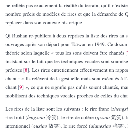
ne reflète pas exactement la réalité du terrain, qu’il n’exist
nombre précis de modèles de rires et que la démarche de Q
replacer dans son contexte historique.
Qi Rushan re-publiera à deux reprises la liste des rires au s
ouvrages apr
è
s son départ pour Taïwan en 1949. Ce docume
théorie selon laquelle « tous les sons doivent être chantés
insistant sur le fait que les techniques vocales sont soumise
précises
8
. Les rires entretiennent effectivement un rappor
chant : « Ils relèvent de la gestuelle mais sont exécutés à l
chant
9
», ce qui ne signifie pas qu’ils soient chantés, mai
mobilisent des techniques vocales proches de celles du cha
Les rires de la liste sont les suivants : le rire franc (
zhengx
rire froid (
lengxiao
冷笑
), le rire de colère (
qixiao
氣笑
), 
intentionnel (
guxiao
故笑
), le rire forcé (
qiangxiao
強笑
), 