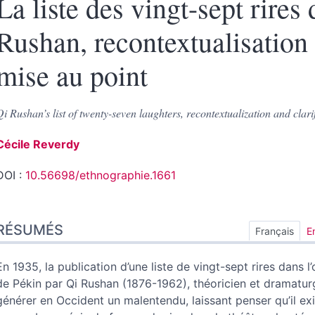
La liste des vingt-sept rires
Rushan, recontextualisation 
mise au point
Qi Rushan’s list of twenty-seven laughters, recontextualization and clari
Cécile
Reverdy
DOI :
10.56698/ethnographie.1661
Résumés
RÉSUMÉS
Index
Français
E
Plan
Texte
En 1935, la publication d’une liste de vingt-sept rires dans l
Bibliographie
de Pékin par Qi Rushan (1876-1962), théoricien et dramatur
Notes
générer en Occident un malentendu, laissant penser qu’il ex
Citer cet article