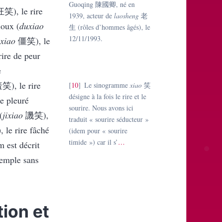
Guoqing
陳國卿
, né en
狂笑
), le rire
1939, acteur de
laosheng
老
aloux (
duxiao
生
(rôles d’hommes âgés), le
12/11/1993.
gxiao
僵笑
), le
 rire de peur
e
羞笑
), le rire
10
Le sinogramme
xiao
笑
désigne à la fois le rire et le
ire pleuré
sourire. Nous avons ici
(
jixiao
譏笑
),
traduit « sourire séducteur »
), le rire fâché
(idem pour « sourire
timide ») car il s’
…
m est décrit
emple sans
ion et