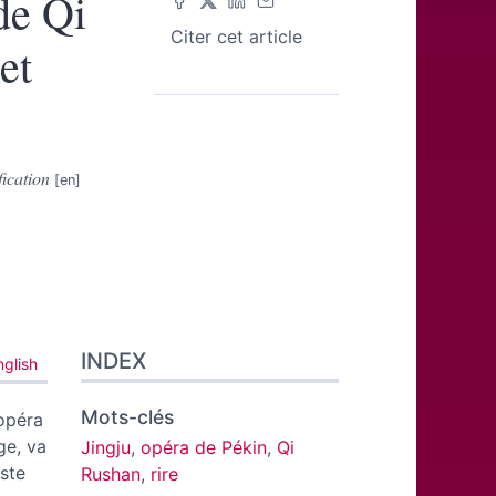
 de Qi
Citer cet article
et
fication
INDEX
nglish
Mots-clés
’opéra
ge, va
Jingju
,
opéra de Pékin
,
Qi
iste
Rushan
,
rire