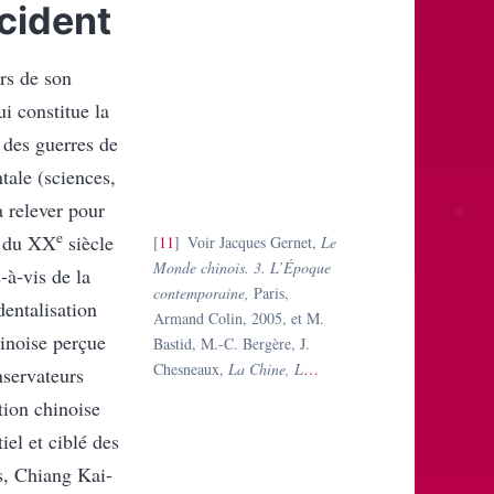
cident
rs de son
i constitue la
 des guerres de
tale (sciences,
à relever pour
e
s du XX
siècle
11
Voir Jacques Gernet,
Le
Monde chinois. 3. L’Époque
-à-vis de la
contemporaine,
Paris,
dentalisation
Armand Colin, 2005, et M.
hinoise perçue
Bastid, M.-C. Bergère, J.
Chesneaux,
La Chine, L
…
nservateurs
tion chinoise
iel et ciblé des
s, Chiang Kai-