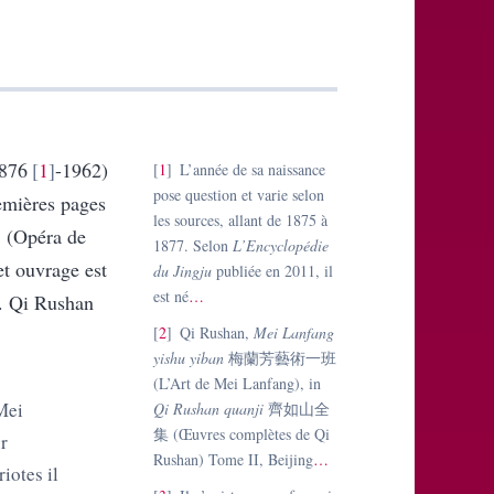
876
1
-1962)
1
L’année de sa naissance
pose question et varie selon
emières pages
les sources, allant de 1875 à
劇
(Opéra de
1877. Selon
L’Encyclopédie
et ouvrage est
du Jingju
publiée en 2011, il
est né
…
. Qi Rushan
2
Qi Rushan,
Mei Lanfang
yishu yiban
梅蘭芳藝術一班
(L’Art de Mei Lanfang), in
Mei
Qi Rushan quanji
齊如山全
集
(Œuvres complètes de Qi
r
Rushan) Tome II, Beijing
…
iotes il