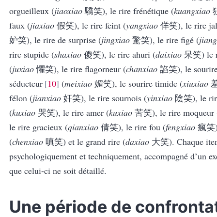
orgueilleux (
jiaoxiao
驕笑
), le rire frénétique (
kuangxiao
faux (
jiaxiao
假笑
), le rire feint (
yangxiao
佯笑
), le rire j
妒笑
), le rire de surprise (
jingxiao
驚笑
), le rire figé (
jian
rire stupide (
shaxiao
傻笑
), le rire ahuri (
daixiao
呆笑
) le
(
juxiao
懼笑
), le rire flagorneur (
chanxiao
諂笑
), le sourir
séducteur
10
(
meixiao
媚笑
), le sourire timide (
xiuxiao
félon (
jianxiao
奸笑
), le rire sournois (
yinxiao
陰笑
), le r
(
kuxiao
哭笑
), le rire amer (
kuxiao
苦笑
), le rire moqueur 
le rire gracieux (
qianxiao
倩笑
), le rire fou (
fengxiao
瘋笑
(
chenxiao
嗔笑
) et le grand rire (
daxiao
大笑
). Chaque ite
psychologiquement et techniquement, accompagné d’un ex
que celui-ci ne soit détaillé.
Une période de confrontat