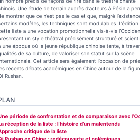
un nombre précis de façons de rire dans le théâtre chanté
Auteur
chinois. Une étude de terrain auprès d’acteurs à Pékin a pe
de montrer que ce n’est pas le cas et que, malgré l’existenc
certains modèles, les techniques sont modulables. L’édition
cette liste a une vocation promotionnelle vis-à-vis l’Occiden
présentant un style théâtral précisément structuré et scienti
à une époque où la jeune république chinoise tente, à traver
qualités de sa culture, de valoriser son statut sur la scène
internationale. Cet article sera également l’occasion de pré
les récents débats académiques en Chine autour de la figur
Qi Rushan.
PLAN
Une période de confrontation et de comparaison avec l’O
La réception de la liste : l’histoire d’un malentendu
Approche critique de la liste
Qi Rushan en Chine : redécouverte et polémiques