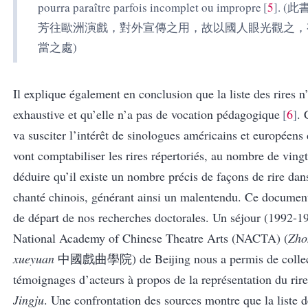
pourra paraître parfois incomplet ou impropre
5
. (
此
芳往歐洲演戲，對外宣傳之用，故以國人眼光觀之，
當之處
)
Il explique également en conclusion que la liste des rires n
exhaustive et qu’elle n’a pas de vocation pédagogique
6
. 
va susciter l’intérêt de sinologues américains et européens 
vont comptabiliser les rires répertoriés, au nombre de vingt
déduire qu’il existe un nombre précis de façons de rire dans
chanté chinois, générant ainsi un malentendu. Ce document
de départ de nos recherches doctorales. Un séjour (1992-1
National Academy of Chinese Theatre Arts (NACTA) (
Zho
xueyuan
中國戲曲學院
) de Beijing nous a permis de colle
témoignages d’acteurs à propos de la représentation du rire
Jingju
. Une confrontation des sources montre que la liste