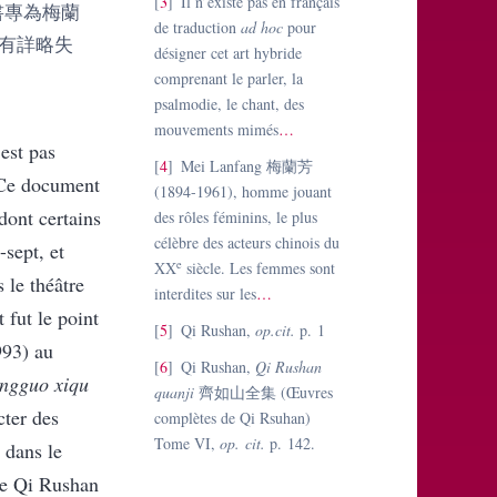
3
Il n’existe pas en français
書專為梅蘭
de traduction
ad hoc
pour
有詳略失
désigner cet art hybride
comprenant le parler, la
psalmodie, le chant, des
mouvements mimés
…
’est pas
4
Mei Lanfang
梅蘭芳
Ce document
(1894-1961), homme jouant
dont certains
des rôles féminins, le plus
cél
è
bre
des acteurs chinois du
-sept, et
e
XX
siècle. Les femmes sont
 le théâtre
interdites sur les
…
 fut le point
5
Qi Rushan,
op.cit.
p. 1
993) au
6
Qi Rushan,
Qi Rushan
ngguo xiqu
quanji
齊如山全集
(Œuvres
cter des
complètes de Qi Rsuhan)
Tome VI,
op. cit.
p. 142.
 dans le
 de Qi Rushan