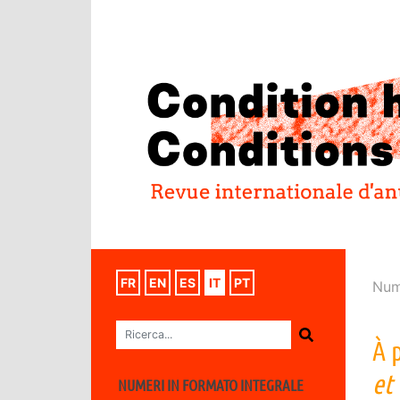
FR
EN
ES
IT
PT
Num
À 
et
NUMERI IN FORMATO INTEGRALE