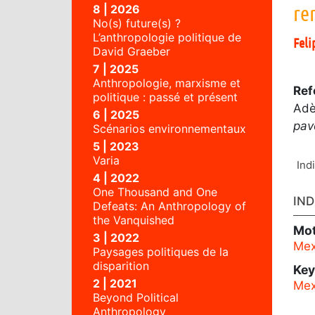
re
8 | 2026
No(s) future(s) ?
L’anthropologie politique de
Feli
David Graeber
7 | 2025
Anthropologie, marxisme et
Ref
politique : passé et présent
Adè
6 | 2025
pav
Scénarios environnementaux
5 | 2023
Varia
Ind
4 | 2022
One Thousand and One
IND
Defeats: An Anthropology of
the Vanquished
Mot
3 | 2022
Mex
Paysages politiques de la
disparition
Ke
2 | 2021
Mex
Beyond Political
Anthropology