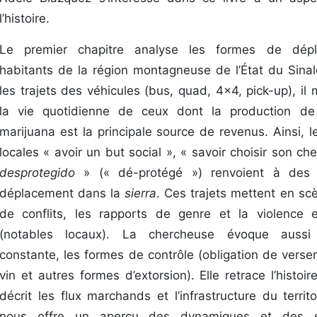
l’histoire.
Le premier chapitre analyse les formes de dép
habitants de la région montagneuse de l’État du Sinal
les trajets des véhicules (bus, quad, 4x4, pick-up), il
la vie quotidienne de ceux dont la production d
marijuana est la principale source de revenus. Ainsi, 
locales « avoir un but social », « savoir choisir son che
desprotegido
»
(« dé-protégé ») renvoient à des
déplacement dans la
sierra
. Ces trajets mettent en sc
de conflits, les rapports de genre et la violence
(notables locaux). La chercheuse évoque aussi 
constante, les formes de contrôle (obligation de verse
vin et autres formes d’extorsion). Elle retrace l’histoir
décrit les flux marchands et l’infrastructure du territoi
nous offre un aperçu des dynamiques et des st