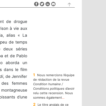
ant de drogue
ison à vie aux
ia, alias « La
, peu de temps
é deux séries
loa et de Pablo
ezo aborda un
s dans le film
1
Nous remercions l’équipe
di
, de Jennifer
de rédaction de la revue
en des femmes
Condition humaine /
Conditions politiques
d’avoir
e montagneuse
relu cette recension. Nous
oissants d’une
sommes également
…
2
Le titre anglais de ce