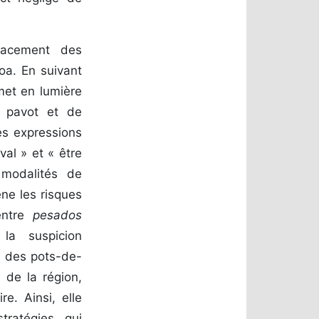
lacement des
oa. En suivant
 met en lumière
e pavot et de
les expressions
val » et « être
 modalités de
ène les risques
 entre
pesados
la suspicion
r des pots-de-
e de la région,
re. Ainsi, elle
ratégies qui