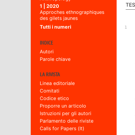
TE
1 | 2020
Approches ethnographiques
des gilets jaunes
Tutti i numeri
INDICE
Autori
Parole chiave
LA RIVISTA
Linea editoriale
Comitati
Codice etico
Proporre un articolo
Istruzioni per gli autori
Parlamento delle riviste
Calls for Papers (It)