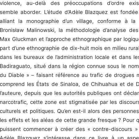
violence, au-delà des préoccupations d’ordre exist
semble aborder. L’étude d’Adèle Blazquez est fondée 
alliant la monographie d’un village, conforme à l
Bronisław Malinowski, la méthodologie d’analyse des
Max Gluckman et l’approche ethnographique par logique 
part d’une ethnographie de dix-huit mois en milieu rural
dans les bureaux de l’administration locale et dans 
Badiraguato, situé dans la région connue sous le nom
du Diable » – faisant référence au trafic de drogues m
comprend les États de Sinaloa, de Chihuahua et de 
l’auteure, depuis que les autorités publiques ont décla
narcotrafic, cette zone est stigmatisée par les discou
culturels et politiques. Qu’en est-il alors des personne
les effets et les aléas de cette grande fresque ? Pour q
puissent commencer à créer des « contre-discours » 
Adèle Blazquez s’intéresse dans ce livre à un aspe