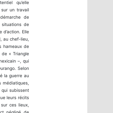
entiel qu’elle
sur un travail
a démarche de
 situations de
d’action. Elle
, au chef-lieu,
les hameaux de
 de « Triangle
exicain –, qui
Durango. Selon
ré la guerre au
rs médiatiques,
s qui subissent
ue leurs récits
sur ces lieux,
ct négligé de