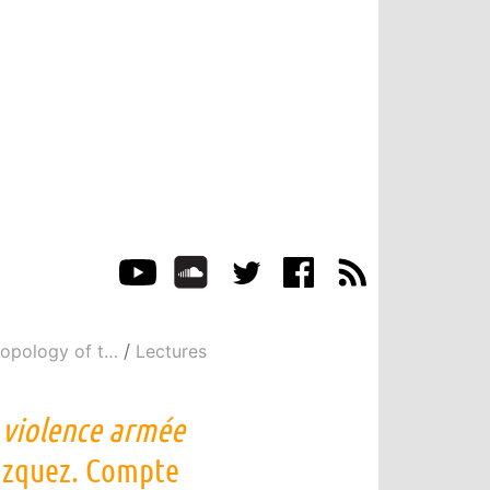
opology of t
…
Lectures
: violence armée
lazquez. Compte