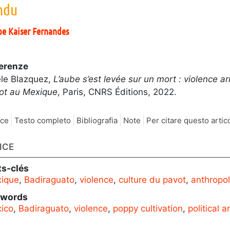
ndu
pe Kaiser
Fernandes
erenze
le Blazquez,
L’aube s’est levée sur un mort : violence a
ot au Mexique
, Paris, CNRS Éditions, 2022.
ice
Testo completo
Bibliografia
Note
Per citare questo artic
ICE
s-clés
ique
,
Badiraguato
,
violence
,
culture du pavot
,
anthropol
ywords
ico
,
Badiraguato
,
violence
,
poppy cultivation
,
political 