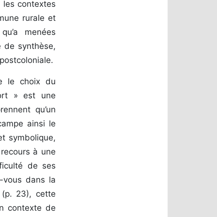
 les contextes
mune rurale et
s qu’a menées
e de synthèse,
postcoloniale.
ue le choix du
ort » est une
prennent qu’un
campe ainsi le
et symbolique,
e recours à une
ficulté de ses
s-vous dans la
(p. 23), cette
n contexte de