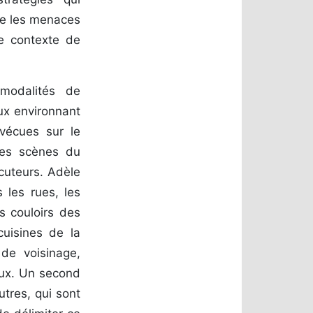
me les menaces
ce contexte de
 modalités de
ux environnant
 vécues sur le
n des scènes du
ocuteurs. Adèle
 les rues, les
s couloirs des
cuisines de la
de voisinage,
eaux. Un second
utres, qui sont