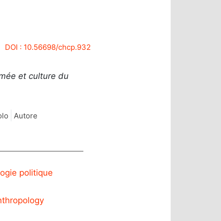
DOI : 10.56698/chcp.932
rmée et culture du
olo
Autore
ogie politique
anthropology