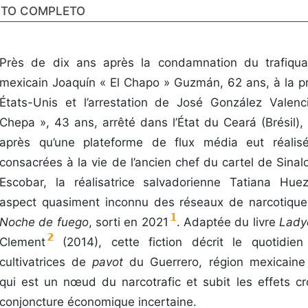
STO COMPLETO
Près de dix ans après la condamnation du trafiqu
mexicain Joaquín « El Chapo » Guzmán, 62 ans, à la pr
États-Unis et l’arrestation de José González Valenc
Chepa », 43 ans,
arrêté dans l’État du Ceará (Brésil)
après qu’une plateforme de flux média eut réalis
consacrées à la vie de l’ancien chef du cartel de Sina
Escobar, la réalisatrice salvadorienne Tatiana Hu
aspect quasiment inconnu des réseaux de narcotique
1
Noche de fuego
, sorti en 2021
. Adaptée du livre
Lady
2
Clement
(2014), cette fiction décrit le quotidi
cultivatrices de
pavot
du Guerrero, région mexicain
qui est un nœud du narcotrafic et subit les effets cr
conjoncture économique incertaine.