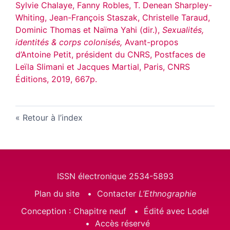
Sylvie Chalaye, Fanny Robles, T. Denean Sharpley-
Whiting, Jean-François Staszak, Christelle Taraud,
Dominic Thomas et Naïma Yahi (dir.),
Sexualités,
identités & corps colonisés,
Avant-propos
d’Antoine Petit, président du CNRS, Postfaces de
Leïla Slimani et Jacques Martial,
Paris, CNRS
Éditions, 2019, 667p.
Retour à l’index
ISSN électronique 2534-5893
Plan du site
Contacter
L’Ethnographie
Conception : Chapitre neuf
Édité avec Lodel
Accès réservé