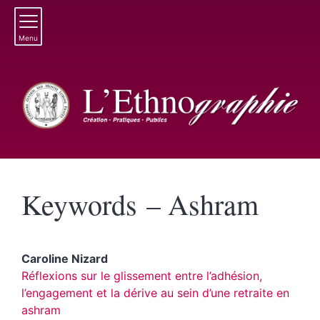
Menu
Keywords – Ashram
Caroline
Nizard
Réflexions sur le glissement entre l’adhésion,
l’engagement et la dérive au sein d’une retraite en
ashra
m