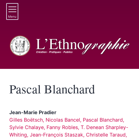
Menu
Pascal
Blanchard
Jean-Marie
Pradier
Gilles Boëtsch, Nicolas Bancel, Pascal Blanchard,
Sylvie Chalaye, Fanny Robles, T. Denean Sharpley-
Whiting, Jean-François Staszak, Christelle Taraud,