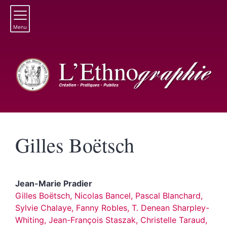
Menu
Gilles
Boëtsch
Jean-Marie
Pradier
Gilles Boëtsch, Nicolas Bancel, Pascal Blanchard,
Sylvie Chalaye, Fanny Robles, T. Denean Sharpley-
Whiting, Jean-François Staszak, Christelle Taraud,