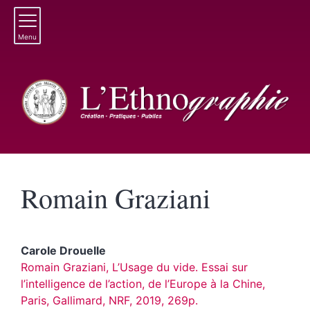
Menu
Romain
Graziani
Carole
Drouelle
Romain Graziani, L’Usage du vide. Essai sur
l’intelligence de l’action, de l’Europe à la Chine,
Paris, Gallimard, NRF, 2019, 269p.