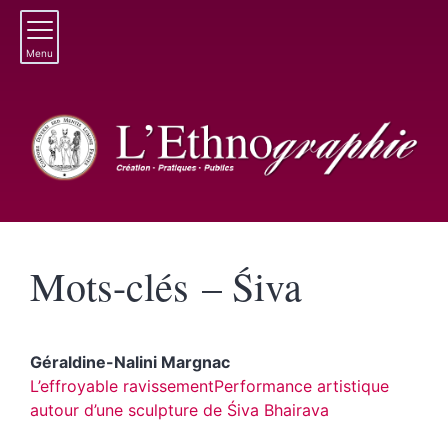
Menu
Mots-clés – Śiva
Géraldine-Nalini
Margnac
L’effroyable ravissement
Performance artistique
autour d’une sculpture de Śiva Bhairava