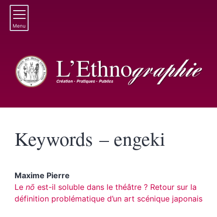
Menu
Keywords – engeki
Maxime
Pierre
Le
nō
est-il soluble dans le théâtre ? Retour sur la
définition problématique d’un art scénique japonais