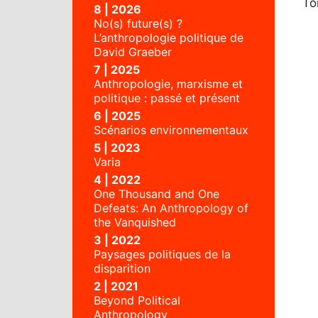
To
8 | 2026
No(s) future(s) ?
L’anthropologie politique de
David Graeber
7 | 2025
Anthropologie, marxisme et
politique : passé et présent
6 | 2025
Scénarios environnementaux
5 | 2023
Varia
4 | 2022
One Thousand and One
Defeats: An Anthropology of
the Vanquished
3 | 2022
Paysages politiques de la
disparition
2 | 2021
Beyond Political
Anthropology