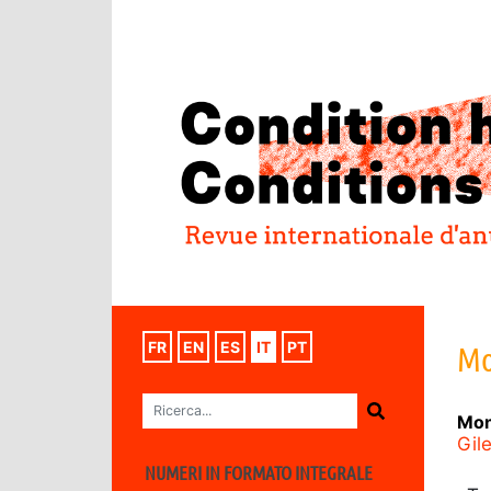
FR
EN
ES
IT
PT
Mo
Mo
Gil
NUMERI IN FORMATO INTEGRALE