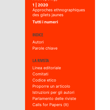
1 | 2020
Approches ethnographiques
des gilets jaunes
Tutti i numeri
INDICE
Autori
Parole chiave
LA RIVISTA
Linea editoriale
Comitati
Codice etico
Proporre un articolo
Istruzioni per gli autori
Parlamento delle riviste
Calls for Papers (It)