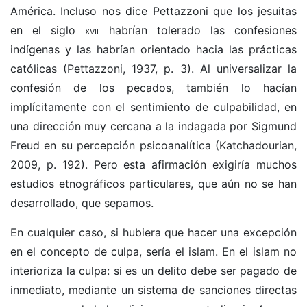
América. Incluso nos dice Pettazzoni que los jesuitas
en el siglo
xvii
habrían tolerado las confesiones
indígenas y las habrían orientado hacia las prácticas
católicas (Pettazzoni, 1937, p. 3). Al universalizar la
confesión de los pecados, también lo hacían
implícitamente con el sentimiento de culpabilidad, en
una dirección muy cercana a la indagada por Sigmund
Freud en su percepción psicoanalítica (Katchadourian,
2009, p. 192). Pero esta afirmación exigiría muchos
estudios etnográficos particulares, que aún no se han
desarrollado, que sepamos.
En cualquier caso, si hubiera que hacer una excepción
en el concepto de culpa, sería el islam. En el islam no
interioriza la culpa: si es un delito debe ser pagado de
inmediato, mediante un sistema de sanciones directas