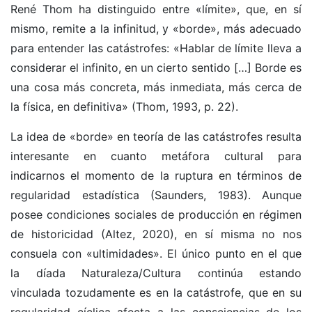
René Thom ha distinguido entre «límite», que, en sí
mismo, remite a la infinitud, y «borde», más adecuado
para entender las catástrofes: «Hablar de límite lleva a
considerar el infinito, en un cierto sentido […] Borde es
una cosa más concreta, más inmediata, más cerca de
la física, en definitiva» (Thom, 1993, p. 22).
La idea de «borde» en teoría de las catástrofes resulta
interesante en cuanto metáfora cultural para
indicarnos el momento de la ruptura en términos de
regularidad estadística (Saunders, 1983). Aunque
posee condiciones sociales de producción en régimen
de historicidad (Altez, 2020), en sí misma no nos
consuela con «ultimidades». El único punto en el que
la díada Naturaleza/Cultura continúa estando
vinculada tozudamente es en la catástrofe, que en su
regularidad cíclica afecta a las consciencias de los