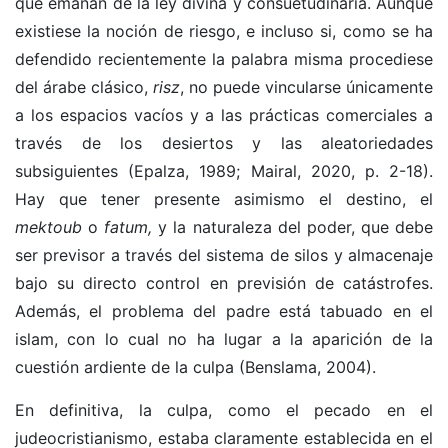
que emanan de la ley divina y consuetudinaria. Aunque
existiese la noción de riesgo, e incluso si, como se ha
defendido recientemente la palabra misma procediese
del árabe clásico,
risz
, no puede vincularse únicamente
a los espacios vacíos y a las prácticas comerciales a
través de los desiertos y las aleatoriedades
subsiguientes (Epalza, 1989; Mairal, 2020, p. 2-18).
Hay que tener presente asimismo el destino, el
mektoub
o
fatum,
y la naturaleza del poder, que debe
ser previsor a través del sistema de silos y almacenaje
bajo su directo control en previsión de catástrofes.
Además, el problema del padre está tabuado en el
islam, con lo cual no ha lugar a la aparición de la
cuestión ardiente de la culpa (Benslama, 2004).
En definitiva, la culpa, como el pecado en el
judeocristianismo, estaba claramente establecida en el