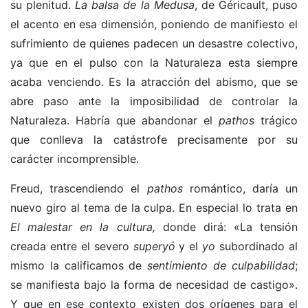
su plenitud.
La balsa de la Medusa
, de Géricault, puso
el acento en esa dimensión, poniendo de manifiesto el
sufrimiento de quienes padecen un desastre colectivo,
ya que en el pulso con la Naturaleza esta siempre
acaba venciendo. Es la atracción del abismo, que se
abre paso ante la imposibilidad de controlar la
Naturaleza. Habría que abandonar el
pathos
trágico
que conlleva la catástrofe precisamente por su
carácter incomprensible.
Freud, trascendiendo el
pathos
romántico, daría un
nuevo giro al tema de la culpa. En especial lo trata en
El malestar en la cultura,
donde dirá: «La tensión
creada entre el
severo
superyó
y el
yo
subordinado al
mismo la calificamos de
sentimiento de
culpabilidad
;
se manifiesta bajo la forma de necesidad de castigo».
Y que en ese contexto existen dos orígenes para el