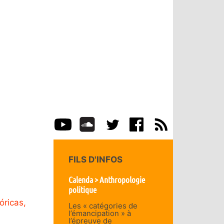
FILS D'INFOS
Calenda > Anthropologie
politique
óricas,
Les « catégories de
l’émancipation » à
l’épreuve de