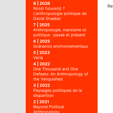
8 | 2026
Re
No(s) future(s) ?
L’anthropologie politique de
David Graeber
7 | 2025
Anthropologie, marxisme et
politique : passé et présent
6 | 2025
Scénarios environnementaux
5 | 2023
Varia
4 | 2022
One Thousand and One
Defeats: An Anthropology of
the Vanquished
3 | 2022
Paysages politiques de la
disparition
2 | 2021
Beyond Political
Anthropology