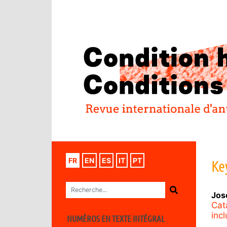
FR
EN
ES
IT
PT
Ke
Jos
Cat
inc
NUMÉROS EN TEXTE INTÉGRAL