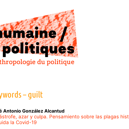
ywords – guilt
é Antonio González
Alcantud
ástrofe, azar y culpa. Pensamiento sobre las plagas hist
luida la Covid-19