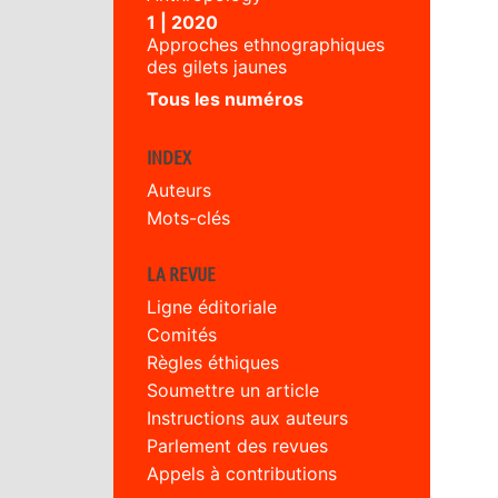
1 | 2020
Approches ethnographiques
des gilets jaunes
Tous les numéros
INDEX
Auteurs
Mots-clés
LA REVUE
Ligne éditoriale
Comités
Règles éthiques
Soumettre un article
Instructions aux auteurs
Parlement des revues
Appels à contributions