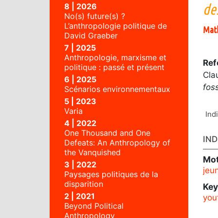
de
8 | 2026
No(s) future(s) ?
L’anthropologie politique de
Mat
David Graeber
7 | 2025
Anthropologie, marxisme et
Ref
politique : passé et présent
Cla
6 | 2025
fos
Scénarios environnementaux
5 | 2023
Varia
Ind
4 | 2022
One Thousand and One
IND
Defeats: An Anthropology of
the Vanquished
Mot
3 | 2022
jeu
Paysages politiques de la
disparition
Ke
2 | 2021
you
Beyond Political
Anthropology