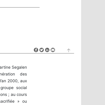
artine Segalen
ération des
 l’an 2000, aux
 groupe social
ions ; au cours
acrifiée » ou