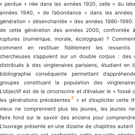
« perdue » née dans les années 1920, celle « du lab
années 1940, « de l’abondance » dans les années 
génération « désenchantée » des années 1980-1990. 
de cette génération des années 2000, confrontée à
ruptures (numérique, morale, écologique) ? Comment 
comment en restituer fidèlement les ressenti
chercheuses s’appuient sur un double corpus : des 
distribués à des vingtenaires parisiens, étudiant en l
bibliographie conséquente permettant d’appréhend
groupes constituant la population des vingtenai
L’objectif est de la circonscrire et d’évaluer le « fossé 
2
les générations précédentes
» et d’expliciter cette t
vieux ne comprennent plus les jeunes, les jeunes n
faire fond sur le savoir des anciens pour comprendre
L’ouvrage présente en une dizaine de chapitres autant 
crises auxquels est confrontée cette nouvelle généra