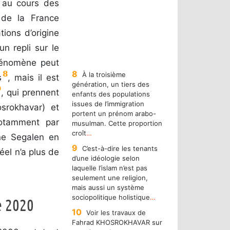
« au cours des
t de la France
tions d’origine
n repli sur le
phénomène peut
8
8
À la troisième
s
, mais il est
génération, un tiers des
9
, qui prennent
enfants des populations
issues de l’immigration
srokhavar) et
portent un prénom arabo-
notamment par
musulman. Cette proportion
croît
…
ine Segalen en
9
C’est-à-dire les tenants
éel n’a plus de
d’une idéologie selon
laquelle l’islam n’est pas
seulement une religion,
mais aussi un système
sociopolitique holistique
…
e 2020
10
Voir les travaux de
Fahrad KHOSROKHAVAR sur