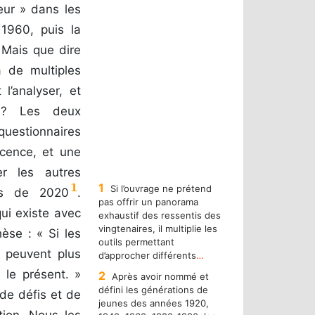
eur » dans les
1960, puis la
Mais que dire
 de multiples
l’analyser, et
s ? Les deux
questionnaires
icence, et une
er les autres
1
1
Si l’ouvrage ne prétend
res de 2020
.
pas offrir un panorama
qui existe avec
exhaustif des ressentis des
vingtenaires, il multiplie les
hèse : « Si les
outils permettant
e peuvent plus
d’approcher différents
…
 le présent. »
2
Après avoir nommé et
défini les générations de
de défis et de
jeunes des années 1920,
tion. Nous les