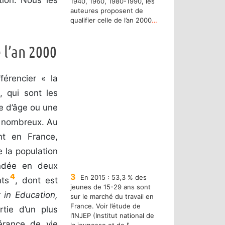
1940, 1960, 1980-1990, les
auteures proposent de
qualifier celle de l’an 2000
…
e l’an 2000
férencier « la
, qui sont les
se d’âge ou une
d nombreux. Au
nt en France,
e la population
cindée en deux
3
4
En 2015 : 53,3 % des
nts
, dont est
jeunes de 15-29 ans sont
 in Education,
sur le marché du travail en
France. Voir l’étude de
tie d’un plus
l’INJEP (Institut national de
érance de vie