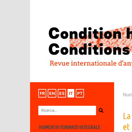
FR
EN
ES
IT
PT
Num
La
et
NUMERI IN FORMATO INTEGRALE