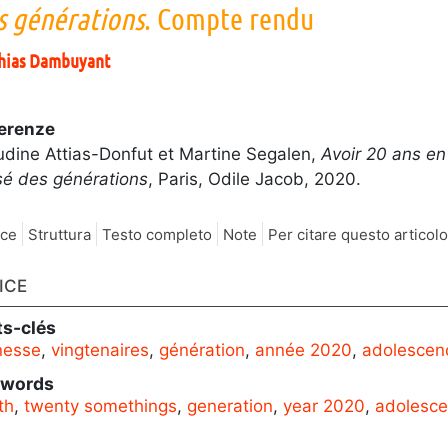
s générations
. Compte rendu
hias
Dambuyant
erenze
udine Attias-Donfut et Martine Segalen,
Avoir 20 ans en
sé des générations
, Paris, Odile Jacob, 2020.
ice
Struttura
Testo completo
Note
Per citare questo articolo
ICE
s-clés
nesse
,
vingtenaires
,
génération
,
année 2020
,
adolescen
ywords
th
,
twenty somethings
,
generation
,
year 2020
,
adolesc