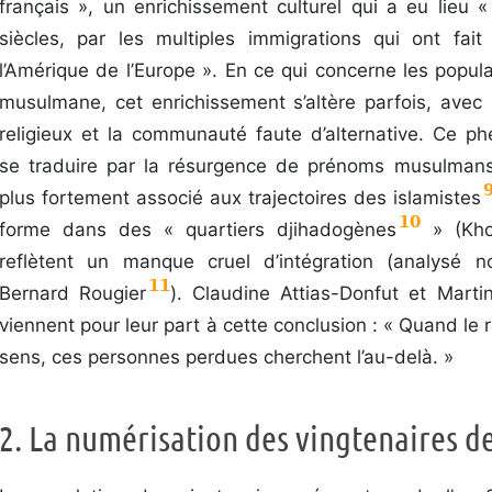
français », un enrichissement culturel qui a eu lieu 
siècles, par les multiples immigrations qui ont fai
l’Amérique de l’Europe ». En ce qui concerne les popula
musulmane, cet enrichissement s’altère parfois, avec u
religieux et la communauté faute d’alternative. Ce 
se traduire par la résurgence de prénoms musulman
plus fortement associé aux trajectoires des islamistes
10
forme dans des « quartiers djihadogènes
» (Kho
reflètent un manque cruel d’intégration (analysé 
11
Bernard Rougier
). Claudine Attias-Donfut et Mart
viennent pour leur part à cette conclusion : « Quand le r
sens, ces personnes perdues cherchent l’au-delà. »
2. La numérisation des vingtenaires d