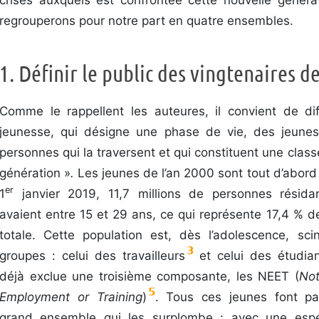
regrouperons pour notre part en quatre ensembles.
1. Définir le public des vingtenaires d
Comme le rappellent les auteures, il convient de dif
jeunesse, qui désigne une phase de vie, des jeunes
personnes qui la traversent et qui constituent une clas
génération »
.
Les jeunes de l’an 2000 sont tout d’abor
er
1
janvier 2019, 11,7 millions de personnes résida
avaient entre 15 et 29 ans, ce qui représente 17,4 % d
totale. Cette population est, dès l’adolescence, s
3
groupes : celui des travailleurs
et celui des étudia
déjà exclue une troisième composante, les NEET (
Not
5
Employment or Training
)
. Tous ces jeunes font par
grand ensemble qui les surplombe : avec une esp