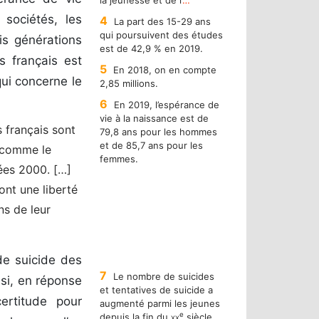
la jeunesse et de l’
…
 sociétés, les
4
La part des 15-29 ans
qui poursuivent des études
is générations
est de 42,9 % en 2019.
s français est
5
En 2018, on en compte
ui concerne le
2,85 millions.
6
En 2019, l’espérance de
vie à la naissance est de
 français sont
79,8 ans pour les hommes
et de 85,7 ans pour les
, comme le
femmes.
nées 2000. […]
ont une liberté
ns de leur
de suicide des
7
Le nombre de suicides
nsi, en réponse
et tentatives de suicide a
ertitude pour
augmenté parmi les jeunes
e
depuis la fin du
xx
siècle.