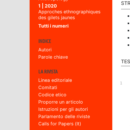
ST
1 | 2020
Approches ethnographiques
des gilets jaunes
Tutti i numeri
INDICE
Autori
Parole chiave
TE
LA RIVISTA
Linea editoriale
Comitati
Codice etico
Proporre un articolo
Istruzioni per gli autori
Parlamento delle riviste
Calls for Papers (It)