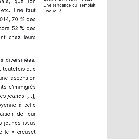
ale, que l’on
Une tendance qui semblait
etc. Il ne faut
jusque-là
…
 2014, 70 % des
ncore 52 % des
nt chez leurs
s diversifiées.
t toutefois que
 une ascension
ants d’immigrés
des
jeunes
[…],
oyenne à celle
aison de leur
s jeunes issus
e le « creuset