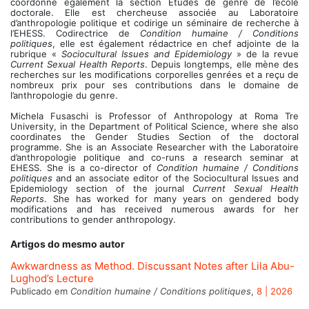
coordonne également la section Études de genre de l’école
doctorale. Elle est chercheuse associée au Laboratoire
d’anthropologie politique et codirige un séminaire de recherche à
l’EHESS. Codirectrice de
Condition humaine / Conditions
politiques
, elle est également rédactrice en chef adjointe de la
rubrique «
Sociocultural Issues and Epidemiology
» de la revue
Current Sexual Health Reports
. Depuis longtemps, elle mène des
recherches sur les modifications corporelles genrées et a reçu de
nombreux prix pour ses contributions dans le domaine de
l’anthropologie du genre.
Michela Fusaschi is Professor of Anthropology at Roma Tre
University, in the Department of Political Science, where she also
coordinates the Gender Studies Section of the doctoral
programme. She is an Associate Researcher with the Laboratoire
d’anthropologie politique and co-runs a research seminar at
EHESS. She is a co-director of
Condition humaine / Conditions
politiques
and an associate editor of the Sociocultural Issues and
Epidemiology section of the journal
Current Sexual Health
Reports
. She has worked for many years on gendered body
modifications and has received numerous awards for her
contributions to gender anthropology.
Artigos do mesmo autor
Awkwardness as Method. Discussant Notes after Lila Abu-
Lughod’s Lecture
Publicado em
Condition humaine / Conditions politiques
,
8 | 2026