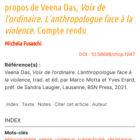
propos de Veena Das,
Voix de
l’ordinaire. L’anthropologue face à la
violence
. Compte rendu
Michela
Fusaschi
DOI : 10.56698/chcp.1047
Référence(s) :
Veena Das,
Voix de l’ordinaire. L’anthropologue face à
la violence
, trad. et éd. par Marco Motta et Yves Erard,
préf. de Sandra Laugier, Lausanne, BSN Press, 2021.
Index
Texte
Notes
Citer cet article
Auteur
INDEX
Mots-clés
ethnographie
,
genre
,
violence
,
subjectivité
,
résistance