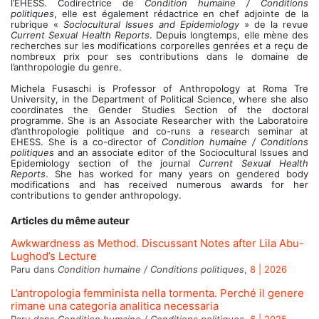
l’EHESS. Codirectrice de
Condition humaine / Conditions
politiques
, elle est également rédactrice en chef adjointe de la
rubrique «
Sociocultural Issues and Epidemiology
» de la revue
Current Sexual Health Reports
. Depuis longtemps, elle mène des
recherches sur les modifications corporelles genrées et a reçu de
nombreux prix pour ses contributions dans le domaine de
l’anthropologie du genre.
Michela Fusaschi is Professor of Anthropology at Roma Tre
University, in the Department of Political Science, where she also
coordinates the Gender Studies Section of the doctoral
programme. She is an Associate Researcher with the Laboratoire
d’anthropologie politique and co-runs a research seminar at
EHESS. She is a co-director of
Condition humaine / Conditions
politiques
and an associate editor of the Sociocultural Issues and
Epidemiology section of the journal
Current Sexual Health
Reports
. She has worked for many years on gendered body
modifications and has received numerous awards for her
contributions to gender anthropology.
Articles du même auteur
Awkwardness as Method. Discussant Notes after Lila Abu-
Lughod’s Lecture
Paru dans
Condition humaine / Conditions politiques
,
8 | 2026
L’antropologia femminista nella tormenta. Perché il genere
rimane una categoria analitica necessaria
Paru dans
Condition humaine / Conditions politiques
,
6 | 2025