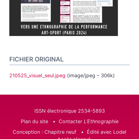
FICHIER ORIGINAL
210525_visuel_seul.jpeg
(image/jpeg – 306k)
ISSN électronique 2534-5893
Plan du site
Contacter
L’Ethnographie
Conception : Chapitre neuf
Édité avec Lodel